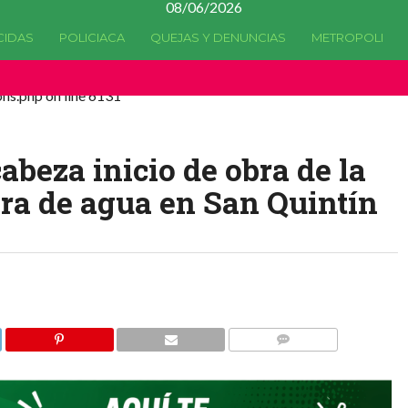
08/06/2026
CIDAS
POLICIACA
QUEJAS Y DENUNCIAS
METROPOLI
a quedado
obsoleta
desde la versión 4.5.0 y no hay alternativas
ns.php on line 6131
beza inicio de obra de la
ora de agua en San Quintín
COMMENTS