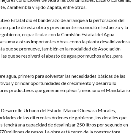
te, Zarahembla y Ejido Zapata, entre otros.
utivo Estatal dio el banderazo de arranque a la perforación del
mo parte de esta obra y previamente reconoció el esfuerzo y la
e gobierno, en particular con la Comisión Estatal del Agua
se suma a otras importantes obras como la planta desalinizadora
anta que se promueve, también en la modalidad de Asociación
n las que se resolverá el abasto de agua por muchos años, para
e agua, primero para solventar las necesidades básicas de las
tivos y brindar oportunidades de crecimiento y desarrollo
tores productivos que generan empleos”, mencionó el Mandatario
a y Desarrollo Urbano del Estado, Manuel Guevara Morales,
oridades de los diferentes órdenes de gobierno, los detalles que
 tendrá una capacidad de desalinizar 250 litros por segundo en
570 millones de pesos. La obra está cargo de la constructora