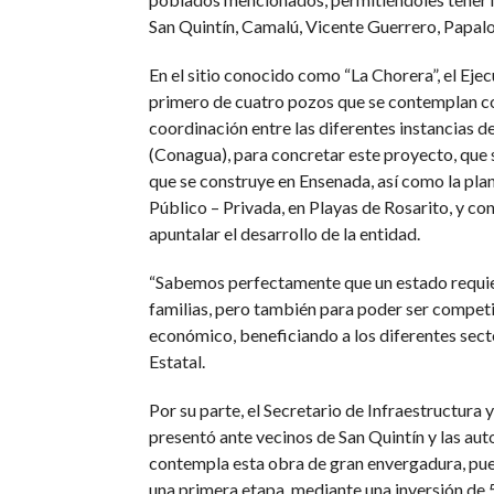
San Quintín, Camalú, Vicente Guerrero, Papalo
En el sitio conocido como “La Chorera”, el Ejec
primero de cuatro pozos que se contemplan co
coordinación entre las diferentes instancias d
(Conagua), para concretar este proyecto, que 
que se construye en Ensenada, así como la pl
Público – Privada, en Playas de Rosarito, y co
apuntalar el desarrollo de la entidad.
“Sabemos perfectamente que un estado requier
familias, pero también para poder ser competi
económico, beneficiando a los diferentes sec
Estatal.
Por su parte, el Secretario de Infraestructur
presentó ante vecinos de San Quintín y las aut
contempla esta obra de gran envergadura, pues
una primera etapa, mediante una inversión de 