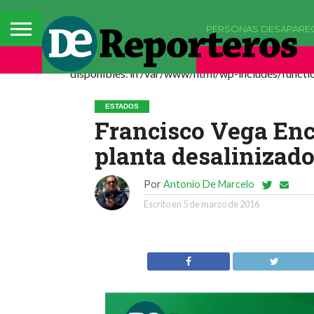
PERSONAS DESAPARE
Deprecated: La función comments_popup_script h
disponibles. in /var/www/html/wp-includes/functio
ESTADOS
Francisco Vega Enca
planta desalinizad
Por
Antonio De Marcelo
Escrito en
5 de marzo de 2016