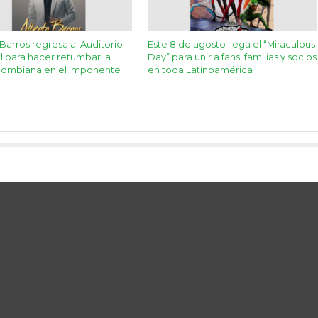
Barros regresa al Auditorio
Este 8 de agosto llega el “Miraculous
l para hacer retumbar la
Day” para unir a fans, familias y socios
olombiana en el imponente
en toda Latinoamérica