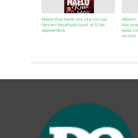
Maelo Ruiz tiene una cita con sus
Alberto 
fans en Nezahualcóyotl el 13 de
Naciona
septiembre
salsa c
recinto