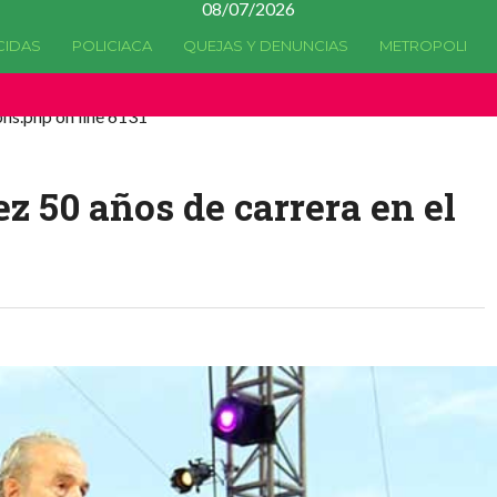
08/07/2026
CIDAS
POLICIACA
QUEJAS Y DENUNCIAS
METROPOLI
a quedado
obsoleta
desde la versión 4.5.0 y no hay alternativas
ns.php on line 6131
z 50 años de carrera en el