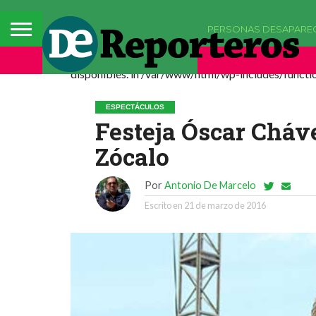
PERSONAS DESAPARE
Deprecated: La función comments_popup_script h
disponibles. in /var/www/html/wp-includes/functio
ESPECTÁCULOS
Festeja Óscar Cháve
Zócalo
Por
Antonio De Marcelo
Escrito en
21 de marzo de 2016