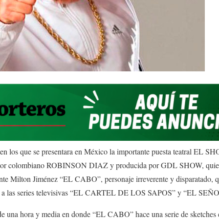
 en los que se presentara en México la importante puesta teatral 
r actor colombiano ROBINSON DIAZ y producida por GDL SHOW, quien
nte Milton Jiménez “EL CABO”, personaje irreverente y disparatado, q
cias a las series televisivas “EL CARTEL DE LOS SAPOS” y “EL S
de una hora y media en donde “EL CABO” hace una serie de sketches e