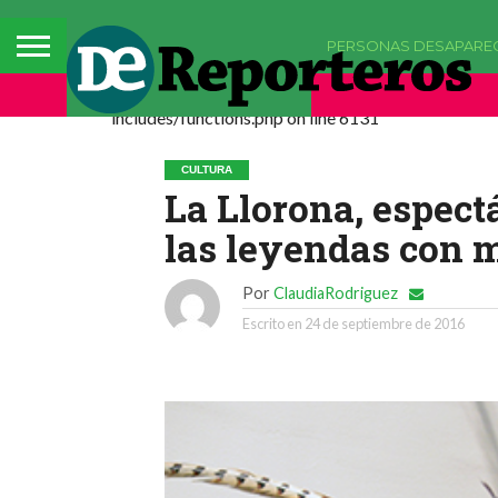
PERSONAS DESAPARE
Deprecated: La función comments_popup_script h
includes/functions.php on line 6131
CULTURA
La Llorona, espect
las leyendas con 
Por
ClaudiaRodriguez
Escrito en
24 de septiembre de 2016