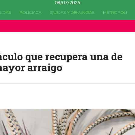
08/07/2026
CIDAS
POLICIACA
QUEJAS Y DENUNCIAS
METROPOLI
a quedado
obsoleta
desde la versión 4.5.0 y no hay alternativas 
áculo que recupera una de
mayor arraigo