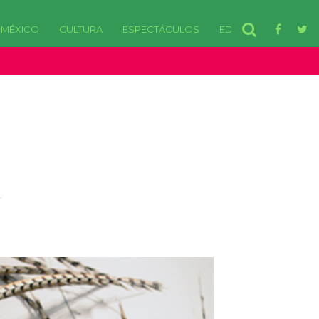
MÉXICO
CULTURA
ESPECTÁCULOS
EDOMEX
disponibles. in /var/www/html/wp-