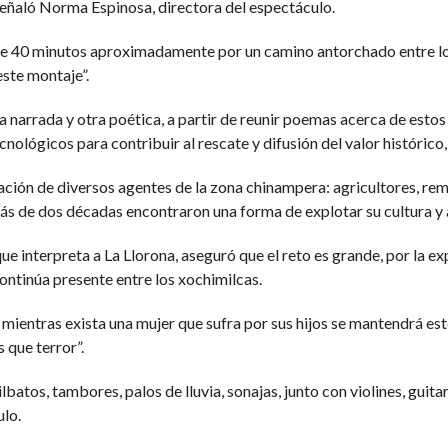
eñaló Norma Espinosa, directora del espectáculo.
 de 40 minutos aproximadamente por un camino antorchado entre lo
este montaje”.
a narrada y otra poética, a partir de reunir poemas acerca de esto
cnológicos para contribuir al rescate y difusión del valor histórico, 
ción de diversos agentes de la zona chinampera: agricultores, reme
s de dos décadas encontraron una forma de explotar su cultura y at
 que interpreta a La Llorona, aseguró que el reto es grande, por la e
ontinúa presente entre los xochimilcas.
 mientras exista una mujer que sufra por sus hijos se mantendrá est
 que terror”.
ilbatos, tambores, palos de lluvia, sonajas, junto con violines, guit
lo.