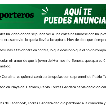
les un video donde se puede ver a una chica besándose con un joven
o era su novio, lo que la llevó a la ruptura. Hoy de dice que siempre
es unas a favor otra en contra, lo que ocasionó que el novio romp
cular el rumor de que la joven de Hermosillo, Sonora, que apareci
metido.
oralina, es quien sí contraerá nupcias con su prometido Pablo To
abado en Playa del Carmen, Pablo Torres Gándara había decidido ca
vés de Facebook, Torres Gándara decidió perdonar a la conocida y