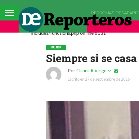
PERSONAS DESAPARE
Deprecated: La función comments_popup_script h
includes/functions.php on line 6131
MUJER
Siempre si se cas
Por
ClaudiaRodriguez
Escrito en
27 de septiembre de 2016