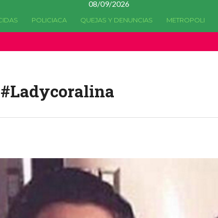
08/09/2026
CIDAS
POLICIACA
QUEJAS Y DENUNCIAS
METROPOLI
a quedado
obsoleta
desde la versión 4.5.0 y no hay alternativas 
a #Ladycoralina