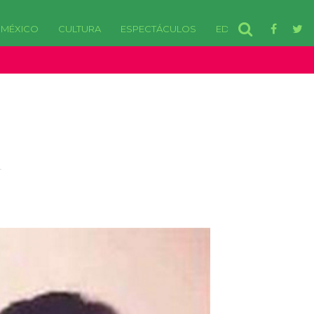
MÉXICO
CULTURA
ESPECTÁCULOS
EDOMEX
disponibles. in /var/www/html/wp-