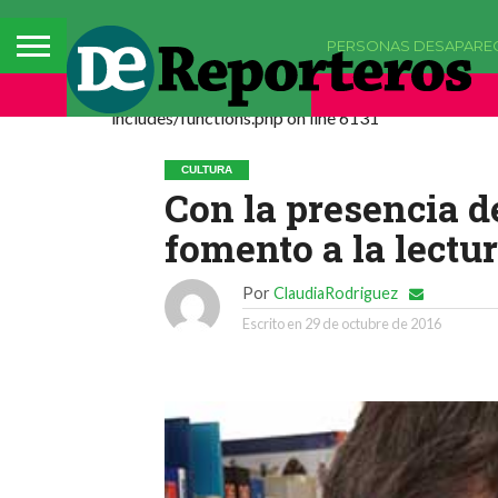
PERSONAS DESAPARE
Deprecated: La función comments_popup_script h
includes/functions.php on line 6131
CULTURA
Con la presencia d
fomento a la lectur
Por
ClaudiaRodriguez
Escrito en
29 de octubre de 2016