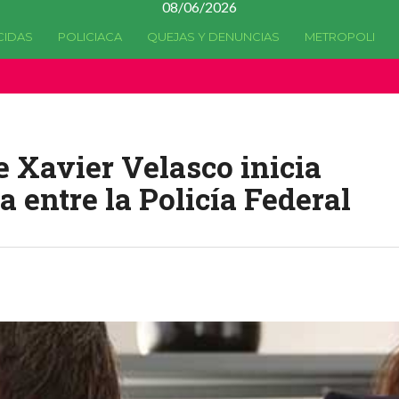
08/06/2026
CIDAS
POLICIACA
QUEJAS Y DENUNCIAS
METROPOLI
a quedado
obsoleta
desde la versión 4.5.0 y no hay alternativas 
e Xavier Velasco inicia
a entre la Policía Federal