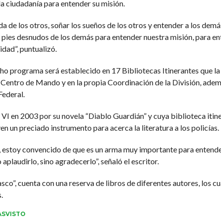
la ciudadanía para entender su misión.
da de los otros, soñar los sueños de los otros y entender a los demás
s pies desnudos de los demás para entender nuestra misión, para e
idad”, puntualizó.
icho programa será establecido en 17 Bibliotecas Itinerantes que l
 Centro de Mando y en la propia Coordinación de la División, adem
Federal.
 VI en 2003 por su novela “Diablo Guardián” y cuya biblioteca itin
yen un preciado instrumento para acerca la literatura a los policías.
es, estoy convencido de que es un arma muy importante para entend
aplaudirlo, sino agradecerlo”, señaló el escritor.
sco”, cuenta con una reserva de libros de diferentes autores, los c
.
SVISTO