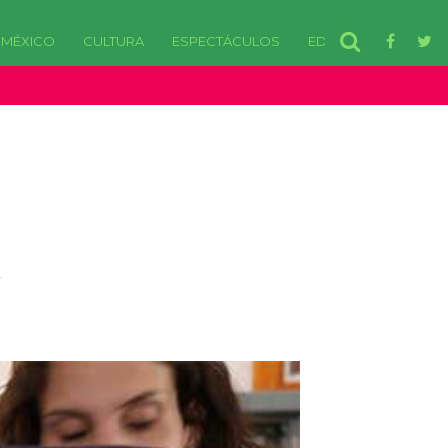
MÉXICO
CULTURA
ESPECTÁCULOS
EDOMEX
disponibles. in /var/www/html/wp-