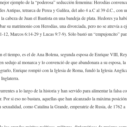
l mejor ejemplo de la “poderosa” seducción femenina: Herodías convence
es Antipas, tetrarca de Perea y Galilea, del año 4 a.C al 39 d.C., con u
 la cabeza de Juan el Bautista en una bandeja de plata. Hedores ya ha
obar su matrimonio con Herodías, una divorciada, pero no se atrevía a ej
1-12, Marcos 6:14-29 y Lucas 9:7-9). Sólo bastó un “empujoncito” par
n el tiempo, es el de Ana Bolena, segunda esposa de Enrique VIII, Rey 
en sedujo al monarca y lo convenció de que abandonara a su esposa, la
lograrlo, Enrique rompió con la Iglesia de Roma, fundó la Iglesia Angli
 Inglaterra.
rrentes a lo largo de la historia y han servido para alimentar la falsa c
r. Por si eso no bastara, aquellas que han alcanzado la máxima posición
u sexualidad, como Catalina la Grande, emperatriz de Rusia, de 1762 a 
ado los grandes méritos políticos, militares, diplomáticos de mujeres co