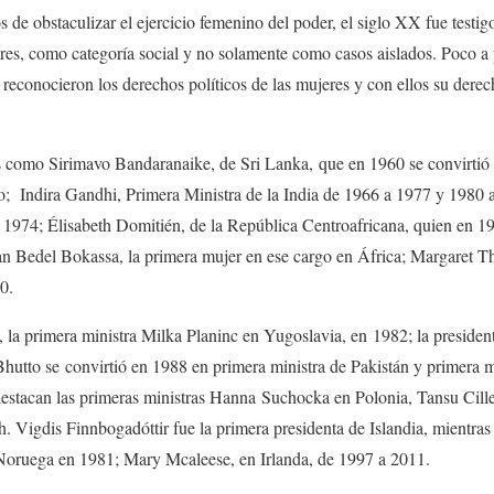
 de obstaculizar el ejercicio femenino del poder, el siglo XX fue testig
es, como categoría social y no solamente como casos aislados. Poco a p
reconocieron los derechos políticos de las mujeres y con ellos su derech
 como Sirimavo Bandaranaike, de Sri Lanka, que en 1960 se convirtió 
o; Indira Gandhi, Primera Ministra de la India de 1966 a 1977 y 1980 
a 1974; Élisabeth Domitién, de la República Centroafricana, quien en 1
ean Bedel Bokassa, la primera mujer en ese cargo en África; Margaret Th
90.
as, la primera ministra Milka Planinc en Yugoslavia, en 1982; la presid
Bhutto se convirtió en 1988 en primera ministra de Pakistán y primera mu
estacan las primeras ministras Hanna Suchocka en Polonia, Tansu Cill
 Vigdis Finnbogadóttir fue la primera presidenta de Islandia, mientra
 Noruega en 1981; Mary Mcaleese, en Irlanda, de 1997 a 2011.