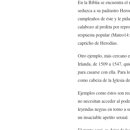
En la Biblia se encuentra e
seduzca a su padrastro Herod
cumpleaños de éste y le pida
calabozo al profeta por repr
respuesta popular (Mateo14:
capricho de Herodías.
Otro ejemplo, más cercano e
Irlanda, de 1509 a 1547, qui
para casarse con ella. Para 
como cabeza de la Iglesia de
Ejemplos como éstos son recu
no necesitan acceder al pode
leyendas negras en torno a s
un insaciable apetito sexual.
El punto aquí, es dejar de l