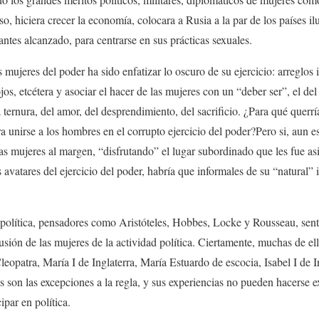
uso, hiciera crecer la economía, colocara a Rusia a la par de los países i
ntes alcanzado, para centrarse en sus prácticas sexuales.
as mujeres del poder ha sido enfatizar lo oscuro de su ejercicio: arreglos 
jos, etcétera y asociar el hacer de las mujeres con un “deber ser”, el de
la ternura, del amor, del desprendimiento, del sacrificio. ¿Para qué quer
ra unirse a los hombres en el corrupto ejercicio del poder?Pero si, aun 
las mujeres al margen, “disfrutando” el lugar subordinado que les fue as
avatares del ejercicio del poder, habría que informales de su “natural” 
ía política, pensadores como Aristóteles, Hobbes, Locke y Rousseau, sent
xclusión de las mujeres de la actividad política. Ciertamente, muchas de el
eopatra, María I de Inglaterra, María Estuardo de escocia, Isabel I de I
s son las excepciones a la regla, y sus experiencias no pueden hacerse e
ipar en política.