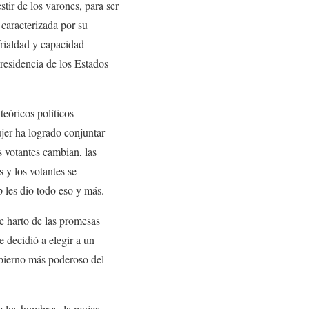
tir de los varones, para ser
 caracterizada por su
 frialdad y capacidad
presidencia de los Estados
teóricos políticos
jer ha logrado conjuntar
s votantes cambian, las
s y los votantes se
p les dio todo eso y más.
e harto de las promesas
e decidió a elegir a un
obierno más poderoso del
de los hombres, la mujer