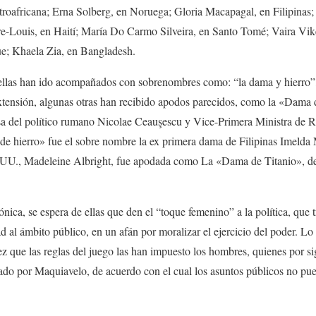
roafricana; Erna Solberg, en Noruega; Gloria Macapagal, en Filipinas;
re-Louis, en Haití; María Do Carmo Silveira, en Santo Tomé; Vaira Vik
e; Khaela Zia, en Bangladesh.
llas han ido acompañados con sobrenombres como: “la dama y hierro”,
xtensión, algunas otras han recibido apodos parecidos, como la «Dam
a del político rumano Nicolae Ceauşescu y Vice-Primera Ministra de 
e hierro» fue el sobre nombre la ex primera dama de Filipinas Imelda M
 UU., Madeleine Albright, fue apodada como La «Dama de Titanio», deb
ica, se espera de ellas que den el “toque femenino” a la política, que t
 al ámbito público, en un afán por moralizar el ejercicio del poder. Lo 
vez que las reglas del juego las han impuesto los hombres, quienes por si
ado por Maquiavelo, de acuerdo con el cual los asuntos públicos no pue