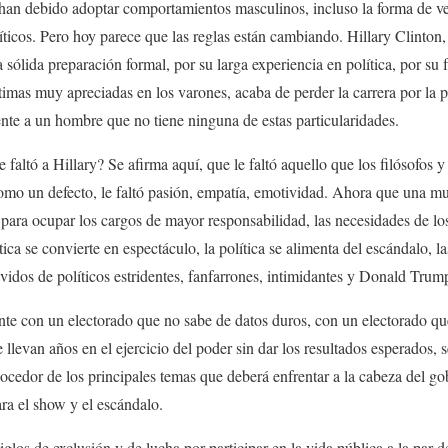
 han debido adoptar comportamientos masculinos, incluso la forma de ves
íticos. Pero hoy parece que las reglas están cambiando. Hillary Clinton,
na sólida preparación formal, por su larga experiencia en política, por su
ltimas muy apreciadas en los varones, acaba de perder la carrera por la 
te a un hombre que no tiene ninguna de estas particularidades.
altó a Hillary? Se afirma aquí, que le faltó aquello que los filósofos y 
omo un defecto, le faltó pasión, empatía, emotividad. Ahora que una mu
 para ocupar los cargos de mayor responsabilidad, las necesidades de lo
tica se convierte en espectáculo, la política se alimenta del escándalo, la
vidos de políticos estridentes, fanfarrones, intimidantes y Donald Trum
e con un electorado que no sabe de datos duros, con un electorado qu
 llevan años en el ejercicio del poder sin dar los resultados esperados, s
ocedor de los principales temas que deberá enfrentar a la cabeza del g
ara el show y el escándalo.
glos de exclusión y de lucha por participar en la vida pública a la par 