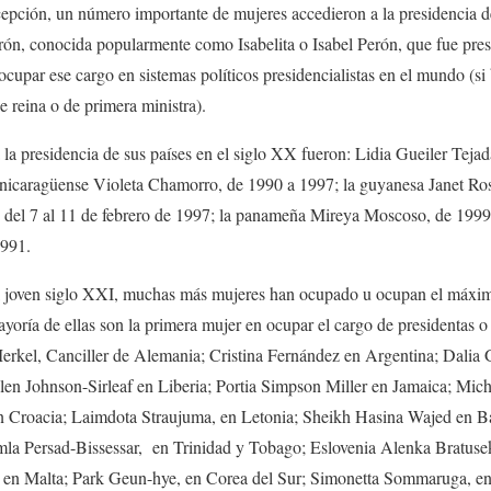
epción, un número importante de mujeres accedieron a la presidencia de 
rón, conocida popularmente como Isabelita o Isabel Perón, que fue pre
ocupar ese cargo en sistemas políticos presidencialistas en el mundo (s
e reina o de primera ministra).
 la presidencia de sus países en el siglo XX fueron: Lidia Gueiler Tejad
a nicaragüense Violeta Chamorro, de 1990 a 1997; la guyanesa Janet Ro
 del 7 al 11 de febrero de 1997; la panameña Mireya Moscoso, de 1999 
 1991.
l joven siglo XXI, muchas más mujeres han ocupado u ocupan el máximo
ayoría de ellas son la primera mujer en ocupar el cargo de presidentas o
Merkel, Canciller de Alemania; Cristina Fernández en Argentina; Dalia 
len Johnson-Sirleaf en Liberia; Portia Simpson Miller en Jamaica; Mich
n Croacia; Laimdota Straujuma, en Letonia; Sheikh Hasina Wajed en B
a Persad-Bissessar, en Trinidad y Tobago; Eslovenia Alenka Bratusek
, en Malta; Park Geun-hye, en Corea del Sur; Simonetta Sommaruga, e