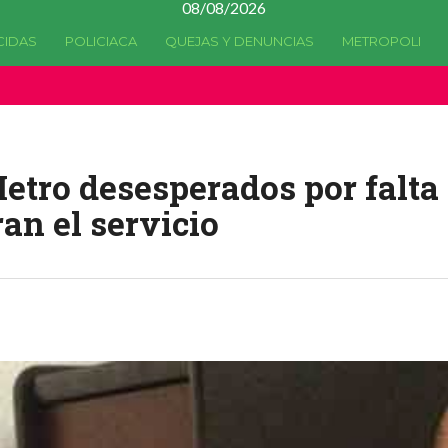
08/08/2026
CIDAS
POLICIACA
QUEJAS Y DENUNCIAS
METROPOLI
a quedado
obsoleta
desde la versión 4.5.0 y no hay alternativas 
etro desesperados por falta
an el servicio