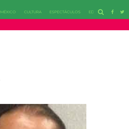
MÉXICO
CULTURA
ESPECTÁCULOS
EDOMEX
disponibles. in /var/www/html/wp-