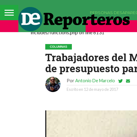
PERSONAS DESAPARE
Deprecated: La función comments_popup_script h
includes/functions.php on line 6131
COLUMNAS
Trabajadores del M
de presupuesto par
Por
Antonio De Marcelo
Escrito en
12 de mayo de 2017