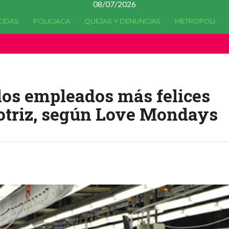
08/07/2026
CIDAS
POLICIACA
QUEJAS Y DENUNCIAS
METROPOLI
a quedado
obsoleta
desde la versión 4.5.0 y no hay alternativas 
los empleados más felices
motriz, según Love Mondays