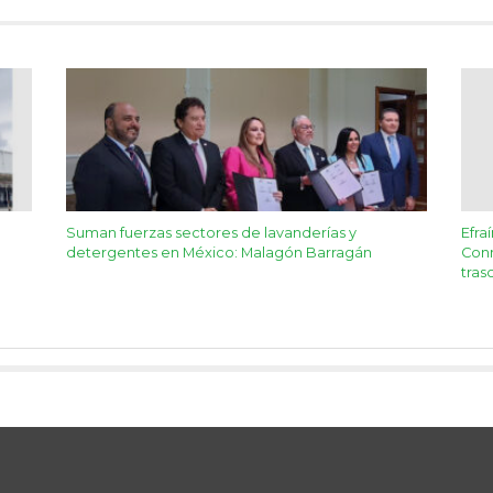
Suman fuerzas sectores de lavanderías y
Efra
detergentes en México: Malagón Barragán
Conn
tras