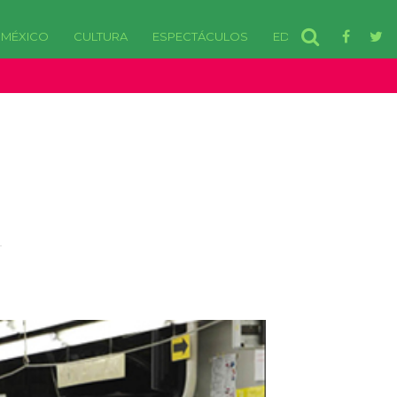
MÉXICO
CULTURA
ESPECTÁCULOS
EDOMEX
disponibles. in /var/www/html/wp-