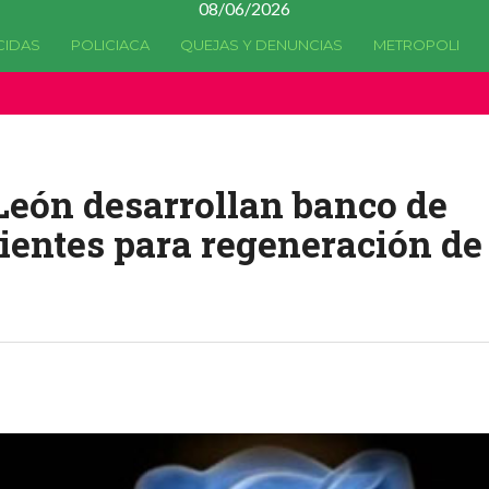
08/06/2026
CIDAS
POLICIACA
QUEJAS Y DENUNCIAS
METROPOLI
a quedado
obsoleta
desde la versión 4.5.0 y no hay alternativas 
León desarrollan banco de
ientes para regeneración de