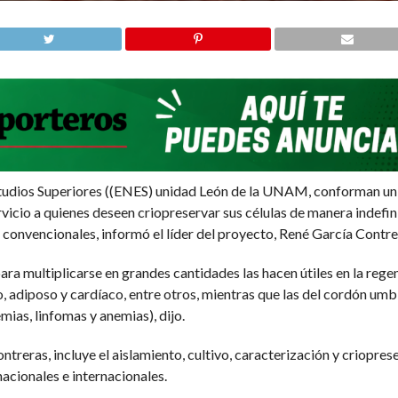
studios Superiores ((ENES) unidad León de la UNAM, conforman un 
ervicio a quienes deseen criopreservar sus células de manera indef
s convencionales, informó el líder del proyecto, René García Contre
ara multiplicarse en grandes cantidades las hacen útiles en la rege
so, adiposo y cardíaco, entre otros, mientras que las del cordón umb
ias, linfomas y anemias), dijo.
treras, incluye el aislamiento, cultivo, caracterización y criop
nacionales e internacionales.