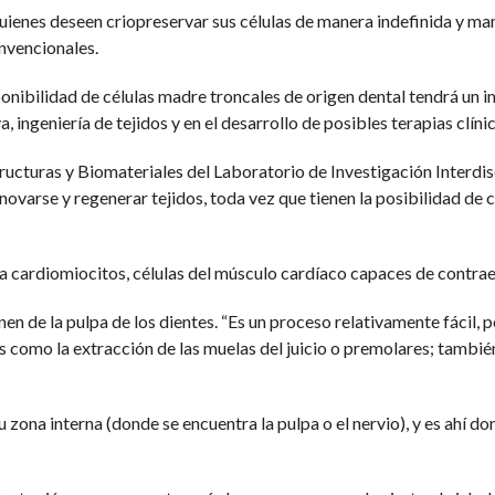
quienes deseen criopreservar sus células de manera indefinida y ma
onvencionales.
nibilidad de células madre troncales de origen dental tendrá un im
ingeniería de tejidos y en el desarrollo de posibles terapias clínic
ucturas y Biomateriales del Laboratorio de Investigación Interdis
enovarse y regenerar tejidos, toda vez que tienen la posibilidad de 
 a cardiomiocitos, células del músculo cardíaco capaces de contrae
en de la pulpa de los dientes. “Es un proceso relativamente fácil, po
como la extracción de las muelas del juicio o premolares; también
u zona interna (donde se encuentra la pulpa o el nervio), y es ahí d