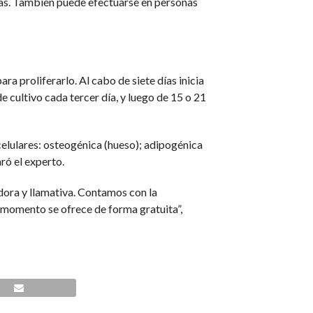
rlas. También puede efectuarse en personas
ra proliferarlo. Al cabo de siete días inicia
e cultivo cada tercer día, y luego de 15 o 21
celulares: osteogénica (hueso); adipogénica
aró el experto.
adora y llamativa. Contamos con la
l momento se ofrece de forma gratuita”,