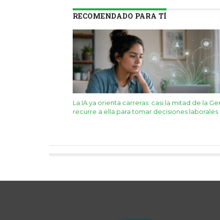
RECOMENDADO PARA TÍ
La IA ya orienta carreras: casi la mitad de la Ge
recurre a ella para tomar decisiones laborales