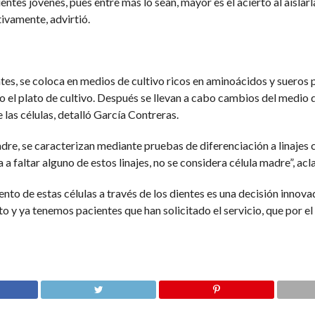
ntes jóvenes, pues entre más lo sean, mayor es el acierto al aisla
tivamente, advirtió.
tes, se coloca en medios de cultivo ricos en aminoácidos y sueros pa
o el plato de cultivo. Después se llevan a cabo cambios del medio d
e las células, detalló García Contreras.
dre, se caracterizan mediante pruebas de diferenciación a linajes 
a a faltar alguno de estos linajes, no se considera célula madre”, acl
nto de estas células a través de los dientes es una decisión innov
to y ya tenemos pacientes que han solicitado el servicio, que por e