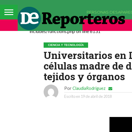
PERSONAS DESAPARE
Deprecated: La función comments_popup_script h
includes/functions.php on line 6131
CIENCIA Y TECNOLOGÍA
Universitarios en 
células madre de d
tejidos y órganos
Por
ClaudiaRodriguez
Escrito en
19 de abril de 2018