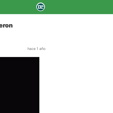
ieron
hace 1 año