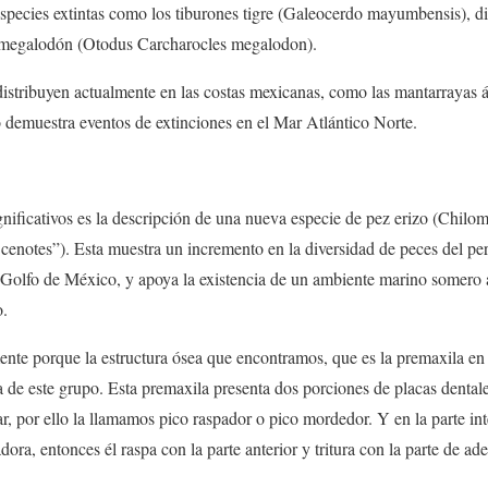
pecies extintas como los tiburones tigre (Galeocerdo mayumbensis), die
 o megalodón (Otodus Carcharocles megalodon).
stribuyen actualmente en las costas mexicanas, como las mantarrayas ág
 demuestra eventos de extinciones en el Mar Atlántico Norte.
nificativos es la descripción de una nueva especie de pez erizo (Chilo
s cenotes”). Esta muestra un incremento en la diversidad de peces del pe
 Golfo de México, y apoya la existencia de un ambiente marino somero 
o.
ente porque la estructura ósea que encontramos, que es la premaxila en
a de este grupo. Esta premaxila presenta dos porciones de placas dentale
par, por ello la llamamos pico raspador o pico mordedor. Y en la parte in
adora, entonces él raspa con la parte anterior y tritura con la parte de ade