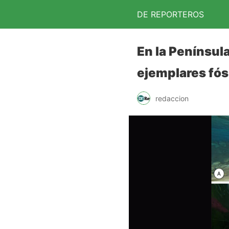
DE REPORTEROS
En la Penínsul
ejemplares fós
redaccion