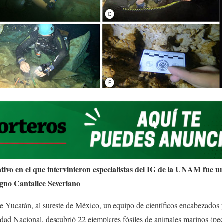
ativo en el que intervinieron especialistas del IG de la UNAM fue u
gno Cantalice Severiano
e Yucatán, al sureste de México, un equipo de científicos encabezados p
dad Nacional, descubrió 22 ejemplares fósiles de animales marinos (pec