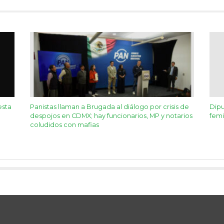
esta
Panistas llaman a Brugada al diálogo por crisis de
Dipu
despojos en CDMX; hay funcionarios, MP y notarios
femi
coludidos con mafias