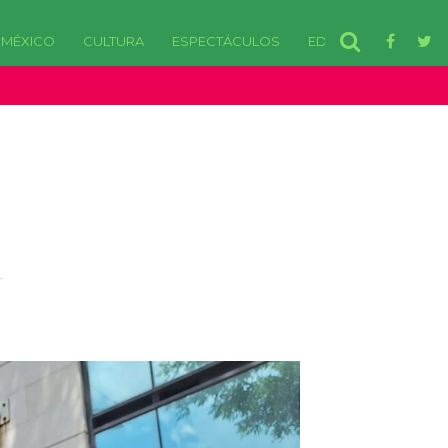
MÉXICO
CULTURA
ESPECTÁCULOS
EDOMEX
disponibles. in /var/www/html/wp-