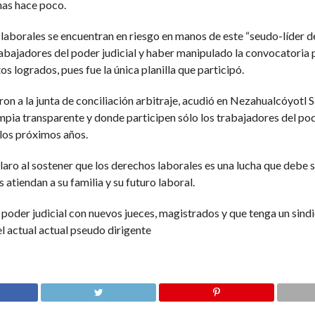
nas hace poco.
aborales se encuentran en riesgo en manos de este “seudo-líder de
abajadores del poder judicial y haber manipulado la convocatoria p
s logrados, pues fue la única planilla que participó.
n a la junta de conciliación arbitraje, acudió en Nezahualcóyotl Sal
impia transparente y donde participen sólo los trabajadores del pod
n los próximos años.
aro al sostener que los derechos laborales es una lucha que debe s
 atiendan a su familia y su futuro laboral.
 poder judicial con nuevos jueces, magistrados y que tenga un sind
el actual actual pseudo dirigente