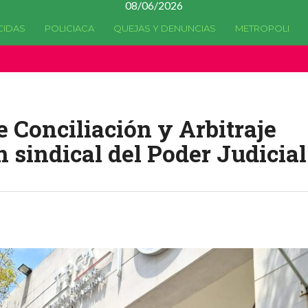
08/06/2026
CIDAS
POLICIACA
QUEJAS Y DENUNCIAS
METROPOLI
a quedado
obsoleta
desde la versión 4.5.0 y no hay alternativas 
e Conciliación y Arbitraje
n sindical del Poder Judicial