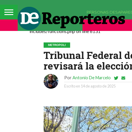
PERSONAS DESAPARE
Deprecated: La función comments_popup_script h
includes/functions.php on line 6131
METROPOLI
Tribunal Federal d
revisará la elecció
Por
Antonio De Marcelo
Escrito en
14 de agosto de 2025