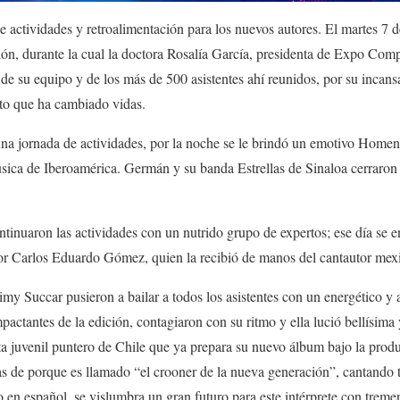
 actividades y retroalimentación para los nuevos autores. El martes 7 d
ón, durante la cual la doctora Rosalía García, presidenta de Expo Comp
de su equipo y de los más de 500 asistentes ahí reunidos, por su incansa
to que ha cambiado vidas.
na jornada de actividades, por la noche se le brindó un emotivo Home
úsica de Iberoamérica. Germán y su banda Estrellas de Sinaloa cerraron
ntinuaron las actividades con un nutrido grupo de expertos; ese día se
r Carlos Eduardo Gómez, quien la recibió de manos del cantautor mex
y Succar pusieron a bailar a todos los asistentes con un energético y 
ctantes de la edición, contagiaron con su ritmo y ella lució bellísima y
sta juvenil puntero de Chile que ya prepara su nuevo álbum bajo la prod
as de porque es llamado “el crooner de la nueva generación”, cantando 
 en español, se vislumbra un gran futuro para este intérprete con tremen