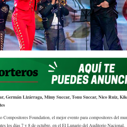
ar, Germán Lizárraga, Mimy Succar, Tonu Succar, Nico Ruiz, Kike
tes
Compositores Foundation, el mejor evento para compositores del mun
tes los días 7 y 8 de octubre, en el El Lunario del Auditorio Nacional.