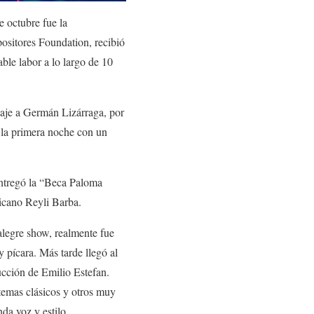
e octubre fue la
ositores Foundation, recibió
ble labor a lo largo de 10
naje a Germán Lizárraga, por
 la primera noche con un
 entregó la “Beca Paloma
icano Reyli Barba.
alegre show, realmente fue
 pícara. Más tarde llegó al
ucción de Emilio Estefan.
temas clásicos y otros muy
da voz y estilo.