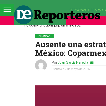
PERSONAS DESAPARE
Deprecated: La función comments_popup_script h
includes/functions.php on line 6131
FINANZAS
Ausente una estrat
México: Coparme
Por
Juan García Heredia
Escrito en
7 de mayo de 2026