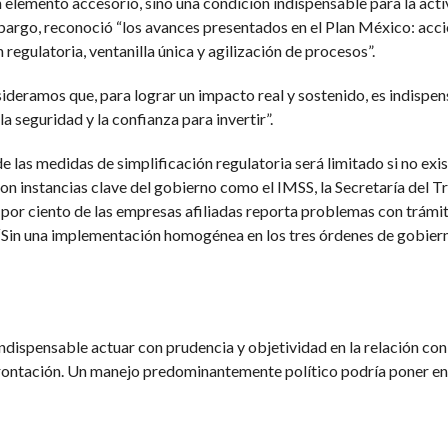
n elemento accesorio, sino una condición indispensable para la activ
embargo, reconoció “los avances presentados en el Plan México: acci
regulatoria, ventanilla única y agilización de procesos”.
ideramos que, para lograr un impacto real y sostenido, es indisp
la seguridad y la confianza para invertir”.
 las medidas de simplificación regulatoria será limitado si no exi
on instancias clave del gobierno como el IMSS, la Secretaría del T
por ciento de las empresas afiliadas reporta problemas con trámit
. “Sin una implementación homogénea en los tres órdenes de gobierno
indispensable actuar con prudencia y objetividad en la relación c
ontación. Un manejo predominantemente político podría poner en 