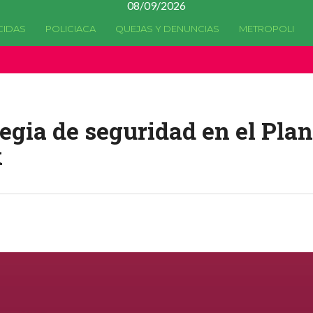
08/09/2026
CIDAS
POLICIACA
QUEJAS Y DENUNCIAS
METROPOLI
a quedado
obsoleta
desde la versión 4.5.0 y no hay alternativas 
egia de seguridad en el Plan
x