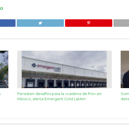
TO
s
Persisten desafíos para la «cadena de frío» en
Suma
México, alerta Emergent Cold LatAm
dete