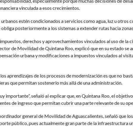
responsabilidad, especialmente porque muchas decisiones de desa
financiera vinculada a esos crecimientos.
os urbanos estén condicionados a servicios como agua, luz u otros 
 obliga posteriormente a los sistemas a extender rutas hacia zonas 
 impuestos, derechos y aprovechamientos vinculados al uso de la 
rector de Movilidad de Quintana Roo, explicó que en su estado se
ompensación urbana y modificaciones a impuestos vinculados al visit
s aprendizajes de los procesos de modernización es que no basta 
ieras que permitan sostenerlo más allá de una administración.
y importante”, señaló al explicar que, en Quintana Roo, el objetivo
fuentes de ingreso que permitan cubrir una parte relevante de su op
oordinador general de Movilidad de Aguascalientes, señaló que los 
porte público, pues actualmente gran parte de la infraestructura ur