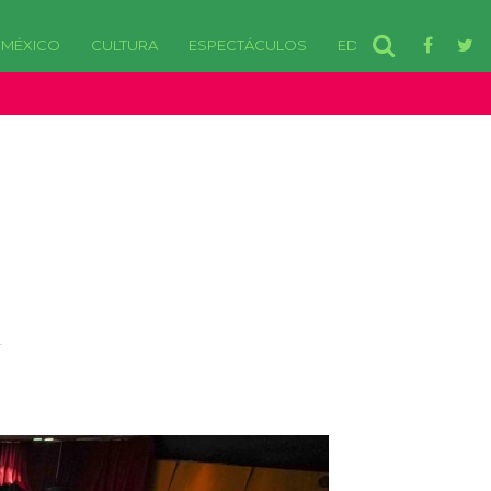
MÉXICO
CULTURA
ESPECTÁCULOS
EDOMEX
disponibles. in /var/www/html/wp-