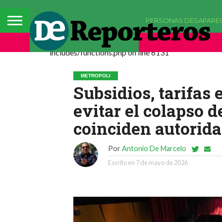
PERSONAS DESAPARE
Deprecated: La función comments_popup_script h
includes/functions.php on line 6131
METROPOLI
Subsidios, tarifas 
evitar el colapso d
coinciden autorida
Por
Antonio De Marcelo
Escrito en
7 de mayo de 2026