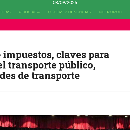
08/09/2026
CIDAS
POLICIACA
QUEJAS Y DENUNCIAS
METROPOLI
a quedado
obsoleta
desde la versión 4.5.0 y no hay alternativas 
e impuestos, claves para
el transporte público,
des de transporte