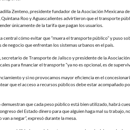
Padilla Zenteno, presidente fundador de la Asociación Mexicana 
Quintana Roo y Aguascalientes advirtieron que el transporte públi
ender únicamente de la tarifa que pagan los usuarios.
 central cómo evitar que “muera el transporte público” y puso sob
s de negocio que enfrentan los sistemas urbanos en el país.
, secretario de Transporte de Jalisco y presidente de la Asociaci
cales para financiar el transporte “ya no es opcional, es de superviv
nciamiento y si no provocamos mayor eficiencia en el concesionari
lantear que el acceso a recursos públicos debe estar acompañado p
 no demuestran que cada peso público está bien utilizado, habrá cue
Congreso del Estado dinero para que alguien haga mal su trabajo, no s
 van a negar”, expresó durante la mesa.