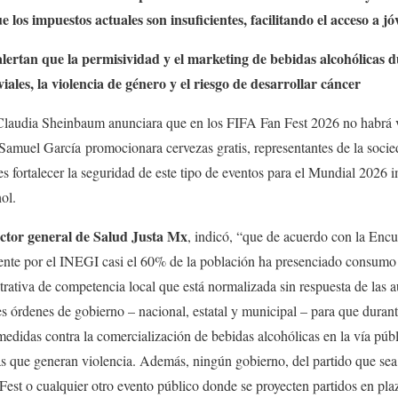
 los impuestos actuales son insuficientes, facilitando
el acceso a jó
alertan que la permisividad y el marketing de bebidas alcohólicas 
iales, la violencia de género y el riesgo de desarrollar
cáncer
Claudia Sheinbaum anunciara que en los FIFA Fan Fest 2026 no habrá v
uel García promocionara cervezas gratis, representantes de la sociedad
les fortalecer la seguridad de este tipo de eventos para el Mundial 2026 
ol.
ctor general de Salud Justa Mx
, indicó, “que de acuerdo con la Enc
nte por el INEGI casi el 60% de la población ha presenciado consumo 
trativa de competencia local que está normalizada sin respuesta de las au
s órdenes de gobierno – nacional, estatal y municipal – para que dura
medidas contra la comercialización de bebidas alcohólicas en la vía públic
tas que generan violencia. Además, ningún gobierno, del partido que se
Fest o cualquier otro evento público donde se proyecten partidos en plaz