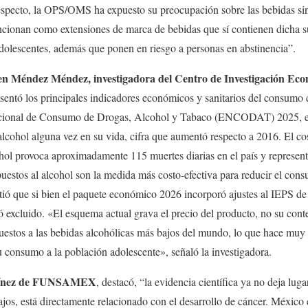
respecto, la OPS/OMS ha expuesto su preocupación sobre las bebidas sin
ncionan como extensiones de marca de bebidas que sí contienen dicha s
dolescentes, además que ponen en riesgo a personas en abstinencia”.
en Méndez Méndez, investigadora del Centro de Investigación Eco
sentó los principales indicadores económicos y sanitarios del consumo
acional de Consumo de Drogas, Alcohol y Tabaco (ENCODAT) 2025, el
cohol alguna vez en su vida, cifra que aumentó respecto a 2016. El cos
hol provoca aproximadamente 115 muertes diarias en el país y represen
estos al alcohol son la medida más costo-efectiva para reducir el con
tió que si bien el paquete económico 2026 incorporó ajustes al IEPS de
ó excluido. «El esquema actual grava el precio del producto, no su con
puestos a las bebidas alcohólicas más bajos del mundo, lo que hace muy 
su consumo a la población adolescente», señaló la investigadora.
rtínez de FUNSAMEX
, destacó, “la evidencia científica ya no deja lug
bajos, está directamente relacionado con el desarrollo de cáncer. México 