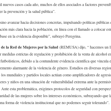
l nuevos casos cada año, muchos de ellos asociados a factores prevenib
er la prevención y la salud pública”.
 sino avanzar hacia decisiones concretas, impulsando políticas públicas 
ión más clara hacia la población, en línea con el llamado a colocar este
base en la evidencia disponible”, subrayó Peregrina.
de la Red de Mujeres por la Salud
(REMUSA) dijo, “ hacemos un ll
 medidas estrictas de regulación y prohibición de la venta de alcohol e
 futbolísticos, debido a la contundente evidencia científica que vincula
cremento alarmante de la violencia de género. Estudios en diversas reg
os mundiales y partidos locales actúan como amplificadores de agresio
eres y niños en una situación de vulnerabilidad extrema ante la permisiv
ca. Ante esta problemática, exigimos protocolos de seguridad con perspect
guridad de las mujeres sobre los intereses económicos, subrayando que la
na forma de violencia institucional que no podemos seguir tolerando”.