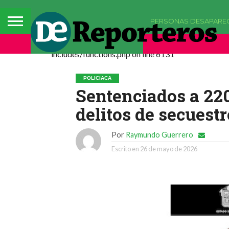
PERSONAS DESAPARE
Deprecated: La función comments_popup_script h
includes/functions.php on line 6131
POLICIACA
Sentenciados a 220
delitos de secuest
Por
Raymundo Guerrero
Escrito en
26 de mayo de 2026