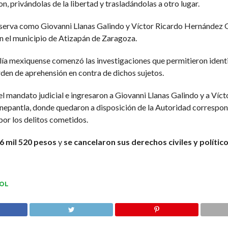
ron, privándolas de la libertad y trasladándolas a otro lugar.
 observa como Giovanni Llanas Galindo y Víctor Ricardo Hernández
en el municipio de Atizapán de Zaragoza.
lía mexiquense comenzó las investigaciones que permitieron identi
orden de aprehensión en contra de dichos sujetos.
l mandato judicial e ingresaron a Giovanni Llanas Galindo y a Ví
lnepantla, donde quedaron a disposición de la Autoridad correspond
por los delitos cometidos.
36 mil 520 pesos
y
se cancelaron sus derechos civiles y polític
OL