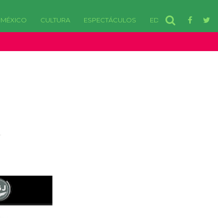
MÉXICO
CULTURA
ESPECTÁCULOS
EDOMEX
disponibles. in /var/www/html/wp-