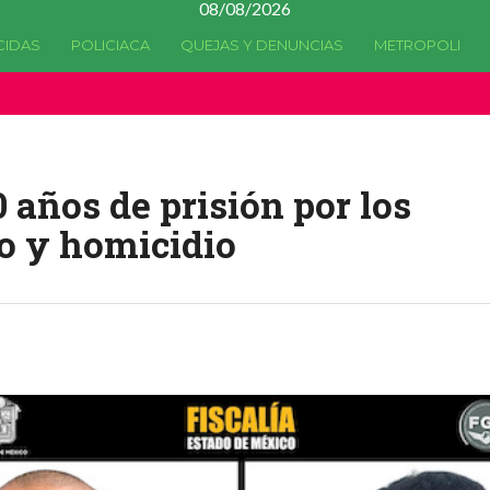
08/08/2026
CIDAS
POLICIACA
QUEJAS Y DENUNCIAS
METROPOLI
a quedado
obsoleta
desde la versión 4.5.0 y no hay alternativas 
 años de prisión por los
ro y homicidio