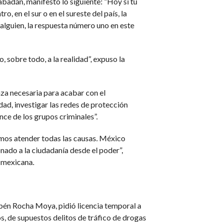
badán, manifestó lo siguiente: “Hoy si tú
, en el sur o en el sureste del país, la
alguien, la respuesta número uno en este
o, sobre todo, a la realidad”, expuso la
nza necesaria para acabar con el
dad, investigar las redes de protección
nce de los grupos criminales”.
emos atender todas las causas. México
onado a la ciudadanía desde el poder”,
l mexicana.
bén Rocha Moya, pidió licencia temporal a
s, de supuestos delitos de tráfico de drogas