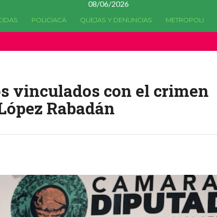
08/06/2026
CIDAS
POLICIACA
QUEJAS Y DENUNCIAS
METROPOLI
a quedado
obsoleta
desde la versión 4.5.0 y no hay alternativas 
os vinculados con el crimen
 López Rabadán