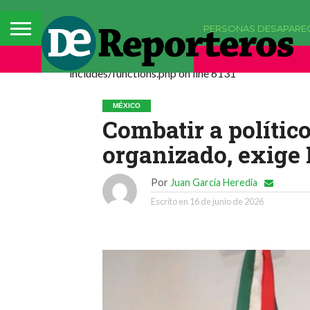
PERSONAS DESAPARE
Deprecated: La función comments_popup_script h
includes/functions.php on line 6131
MÉXICO
Combatir a polític
organizado, exige
Por
Juan García Heredia
Escrito en
16 de junio de 2026