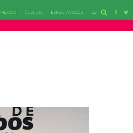
MÉXICO
CULTURA
ESPECTÁCULOS
EDOMEX
disponibles. in /var/www/html/wp-