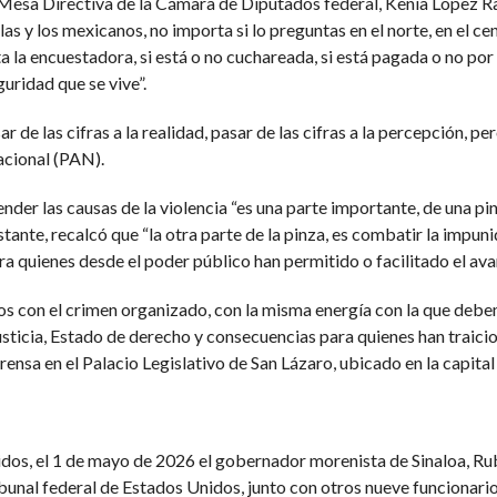
a Mesa Directiva de la Cámara de Diputados federal, Kenia López Ra
 y los mexicanos, no importa si lo preguntas en el norte, en el centro
la encuestadora, si está o no cuchareada, si está pagada o no por 
uridad que se vive”.
 de las cifras a la realidad, pasar de las cifras a la percepción, per
acional (PAN).
nder las causas de la violencia “es una parte importante, de una pi
tante, recalcó que “la otra parte de la pinza, es combatir la impuni
ra quienes desde el poder público han permitido o facilitado el ava
os con el crimen organizado, con la misma energía con la que deb
justicia, Estado de derecho y consecuencias para quienes han traici
nsa en el Palacio Legislativo de San Lázaro, ubicado en la capita
dos, el 1 de mayo de 2026 el gobernador morenista de Sinaloa, Ru
ibunal federal de Estados Unidos, junto con otros nueve funcionario