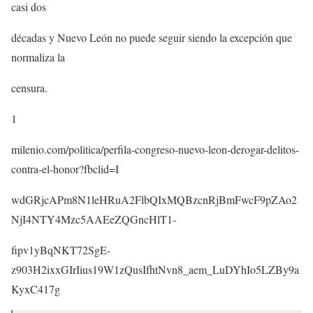
casi dos
décadas y Nuevo León no puede seguir siendo la excepción que
normaliza la
censura.
1
milenio.com/politica/perfila-congreso-nuevo-leon-derogar-delitos-
contra-el-honor?fbclid=I
wdGRjcAPm8N1leHRuA2FlbQIxMQBzcnRjBmFwcF9pZAo2
NjI4NTY4Mzc5AAEeZQGncHlT1-
fipv1yBqNKT72SgE-
z903H2ixxGIrIius19W1zQusIfhtNvn8_aem_LuDYhIo5LZBy9a
KyxC417g