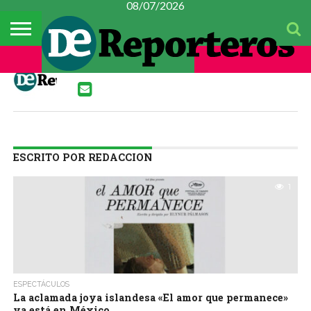
08/07/2026
TEMAS
DEL
#CONSTITUYENTE
MÉXICO
METROPOLI
POLICIACA
ESPECTÁCULOS
CULTURA
FINANZAS
CIENCIA Y
MUJER
REDACCION
DÍA
TECNOLOGÍA
ESCRITO POR REDACCION
1
ESPECTÁCULOS
La aclamada joya islandesa «El amor que permanece»
ya está en México