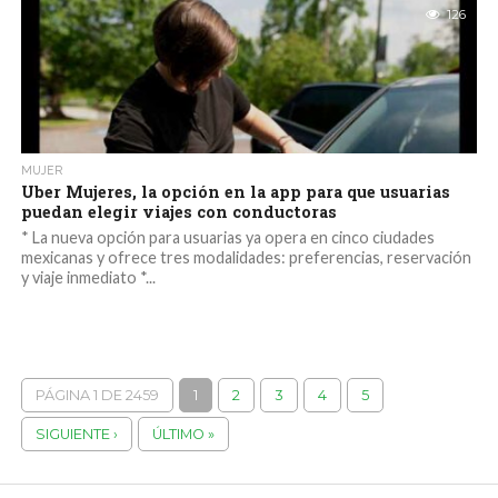
126
MUJER
Uber Mujeres, la opción en la app para que usuarias
puedan elegir viajes con conductoras
* La nueva opción para usuarias ya opera en cinco ciudades
mexicanas y ofrece tres modalidades: preferencias, reservación
y viaje inmediato *...
PÁGINA 1 DE 2459
1
2
3
4
5
SIGUIENTE ›
ÚLTIMO »