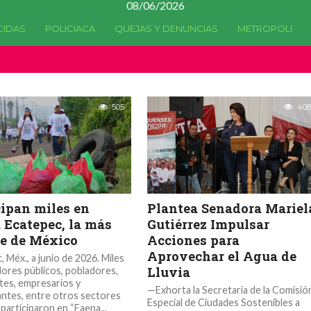
08/06/2026
CIDAS
POLICIACA
QUEJAS Y DENUNCIAS
METROPOLI
505
408
cipan miles en
Plantea Senadora Mariel
 Ecatepec, la más
Gutiérrez Impulsar
e de México
Acciones para
Aprovechar el Agua de
 Méx., a junio de 2026. Miles
Lluvia
dores públicos, pobladores,
tes, empresarios y
—Exhorta la Secretaria de la Comisió
ntes, entre otros sectores
Especial de Ciudades Sostenibles a
 participaron en “Faena...