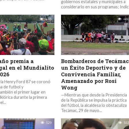
gobiernos estatales y municipales a
considerarlo en sus programas; Indic
que...
446
460
ño premia a
Bombarderos de Tecámac
gal en el Mundialito
un Éxito Deportivo y de
026
Convivencia Familiar,
Amenazado por Rosi
ria Henry Ford 87 se coronó
Wong
 de futbol y
ambién el primer lugar en
—Mientras que desde la Presidencia
lklórica durante la primera
de la República se impulsa la práctica
l...
del fútbol, la alcaldesa lo obstaculiza
Tecámac, 29 de mayo...
529
553