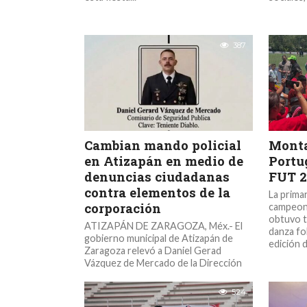
387
Cambian mando policial
Monta
en Atizapán en medio de
Portu
denuncias ciudadanas
FUT 2
contra elementos de la
La prima
corporación
campeona
obtuvo t
ATIZAPÁN DE ZARAGOZA, Méx.- El
danza fo
gobierno municipal de Atizapán de
edición de
Zaragoza relevó a Daniel Gerad
Vázquez de Mercado de la Dirección
de...
524