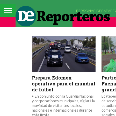
PERSONAS DESAPARE
EDOMEX
638
Prepara Edomex
Parti
operativo para el mundial
Faena
de fútbol
grand
• En conjunto con la Guardia Nacional
Ecatepec,
y corporaciones municipales, vigilará la
de servi
movilidad de visitantes locales,
estudian
nacionales e internacionales durante
comercia
esta fiesta...
sociales,