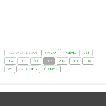
PÁGINA 287 DE 306
« INICIO
‹ PREVIO
283
284
285
286
287
288
289
290
291
SIGUIENTE ›
ÚLTIMO »