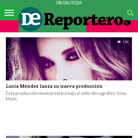
08/06/2026
TEMAS
ESPECTÁCULOS
DEL
#CONSTITUYENTE
MÉXICO
METROPOLI
POLICIACA
ESPECTÁCULOS
CULTURA
FINANZAS
CIENCIA Y
MUJER
DÍA
TECNOLOGÍA
1.5K
Lucía Méndez lanza su nueva producción
Esta producción musical estará bajo el sello discográfico Sony
Music