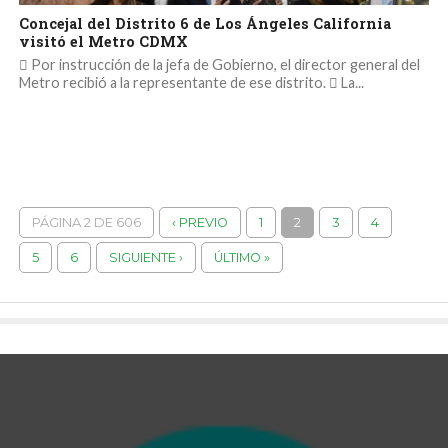
Concejal del Distrito 6 de Los Ángeles California
visitó el Metro CDMX
 Por instrucción de la jefa de Gobierno, el director general del
Metro recibió a la representante de ese distrito.  La...
PÁGINA 2 DE 606
‹ PREVIO
1
2
3
4
5
6
SIGUIENTE ›
ÚLTIMO »