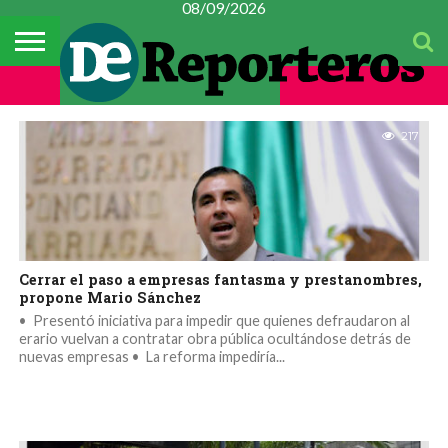
08/09/2026
TEMAS
METROPOLI
DEL
#CONSTITUYENTE
MÉXICO
METROPOLI
POLICIACA
ESPECTÁCULOS
CULTURA
FINANZAS
CIENCIA Y
MUJER
DÍA
TECNOLOGÍA
217
Cerrar el paso a empresas fantasma y prestanombres,
propone Mario Sánchez
•⁠ ⁠Presentó iniciativa para impedir que quienes defraudaron al
erario vuelvan a contratar obra pública ocultándose detrás de
nuevas empresas •⁠ ⁠La reforma impediría...