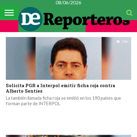
08/06/2026
TEMAS
POLICIACA
DEL
#CONSTITUYENTE
MÉXICO
METROPOLI
POLICIACA
ESPECTÁCULOS
CULTURA
FINANZAS
CIENCIA Y
MUJER
DÍA
TECNOLOGÍA
1.9K
Solicita PGR a Interpol emitir ficha roja contra
Alberto Sentíes
La también llamada ficha roja se emitió en los 190 países que
forman parte de INTERPOL