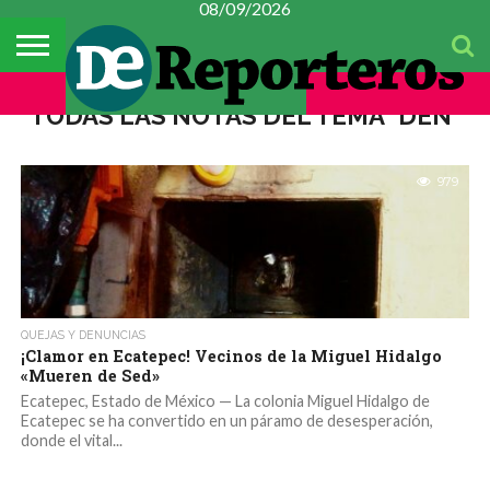
08/09/2026
TEMAS
DEL
#CONSTITUYENTE
MÉXICO
METROPOLI
POLICIACA
ESPECTÁCULOS
CULTURA
FINANZAS
CIENCIA Y
MUJER
DÍA
TECNOLOGÍA
TODAS LAS NOTAS DEL TEMA "DEN"
979
QUEJAS Y DENUNCIAS
¡Clamor en Ecatepec! Vecinos de la Miguel Hidalgo
«Mueren de Sed»
Ecatepec, Estado de México — La colonia Miguel Hidalgo de
Ecatepec se ha convertido en un páramo de desesperación,
donde el vital...