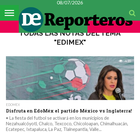
08/07/2026
TEMAS
DEL
#CONSTITUYENTE
MÉXICO
METROPOLI
POLICIACA
ESPECTÁCULOS
CULTURA
FINANZAS
CIENCIA Y
MUJER
DÍA
TECNOLOGÍA
TODAS LAS NOTAS DEL TEMA
"EDIMEX"
435
EDOMEX
Disfruta en EdoMéx el partido México vs Inglaterra!
• La fiesta del futbol se activará en los municipios de
Nezahualcóyotl, Chalco, Texcoco, Chicoloapan, Chimalhuacán,
Ecatepec, Ixtapaluca, La Paz, Tlalnepantla, Valle...