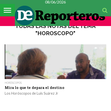
08/06/2026
TEMAS
DEL
#CONSTITUYENTE
MÉXICO
METROPOLI
POLICIACA
ESPECTÁCULOS
CULTURA
FINANZAS
CIENCIA Y
MUJER
DÍA
TECNOLOGÍA
TODAS LAS NOTAS DEL TEMA
"HOROSCOPO"
1.5K
HORÓSCOPOS
Mira lo que te depara el destino
Los Horóscopos de Luis Suárez Jr