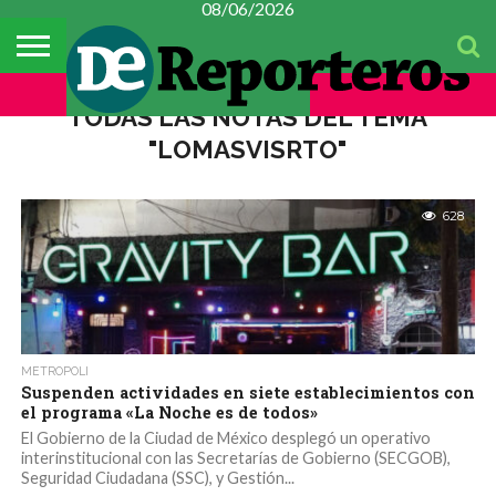
08/06/2026
TEMAS
DEL
#CONSTITUYENTE
MÉXICO
METROPOLI
POLICIACA
ESPECTÁCULOS
CULTURA
FINANZAS
CIENCIA Y
MUJER
DÍA
TECNOLOGÍA
TODAS LAS NOTAS DEL TEMA
"LOMASVISRTO"
628
METROPOLI
Suspenden actividades en siete establecimientos con
el programa «La Noche es de todos»
El Gobierno de la Ciudad de México desplegó un operativo
interinstitucional con las Secretarías de Gobierno (SECGOB),
Seguridad Ciudadana (SSC), y Gestión...