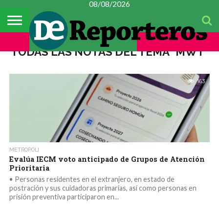
08/08/2026
TEMAS
DEL
#CONSTITUYENTE
MÉXICO
METROPOLI
POLICIACA
ESPECTÁCULOS
CULTURA
FINANZAS
CIENCIA Y
MUJER
DÍA
TECNOLOGÍA
TODAS LAS NOTAS DEL TEMA "MWT"
163
METROPOLI
Evalúa IECM voto anticipado de Grupos de Atención
Prioritaria
• Personas residentes en el extranjero, en estado de
postración y sus cuidadoras primarias, así como personas en
prisión preventiva participaron en...