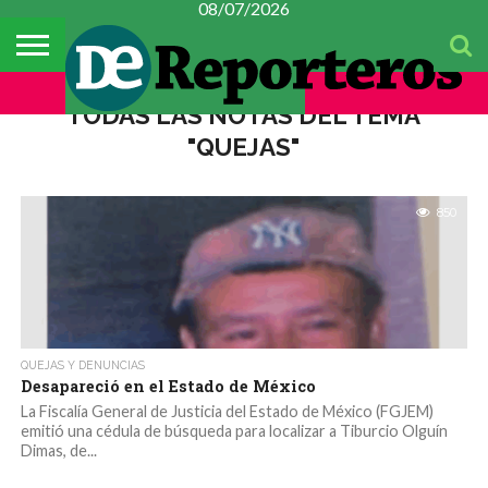
08/07/2026
TEMAS
DEL
#CONSTITUYENTE
MÉXICO
METROPOLI
POLICIACA
ESPECTÁCULOS
CULTURA
FINANZAS
CIENCIA Y
MUJER
DÍA
TECNOLOGÍA
TODAS LAS NOTAS DEL TEMA
"QUEJAS"
850
QUEJAS Y DENUNCIAS
Desapareció en el Estado de México
La Fiscalía General de Justicia del Estado de México (FGJEM)
emitió una cédula de búsqueda para localizar a Tiburcio Olguín
Dimas, de...