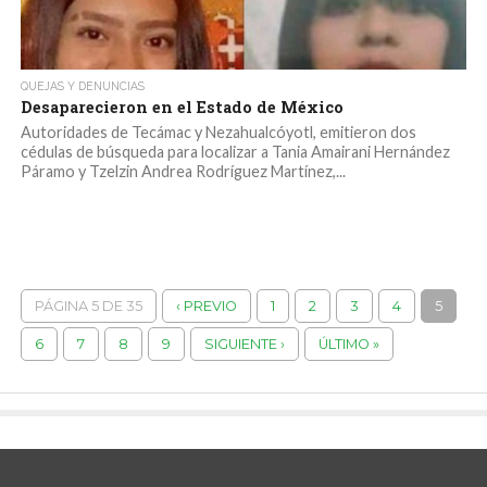
QUEJAS Y DENUNCIAS
Desaparecieron en el Estado de México
Autoridades de Tecámac y Nezahualcóyotl, emitieron dos
cédulas de búsqueda para localizar a Tania Amairani Hernández
Páramo y Tzelzin Andrea Rodríguez Martínez,...
PÁGINA 5 DE 35
‹ PREVIO
1
2
3
4
5
6
7
8
9
SIGUIENTE ›
ÚLTIMO »