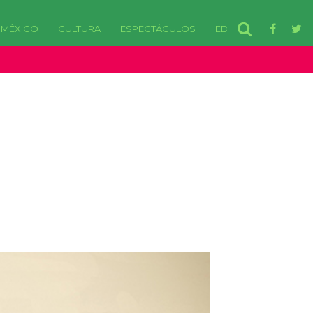
MÉXICO
CULTURA
ESPECTÁCULOS
EDOMEX
disponibles. in /var/www/html/wp-