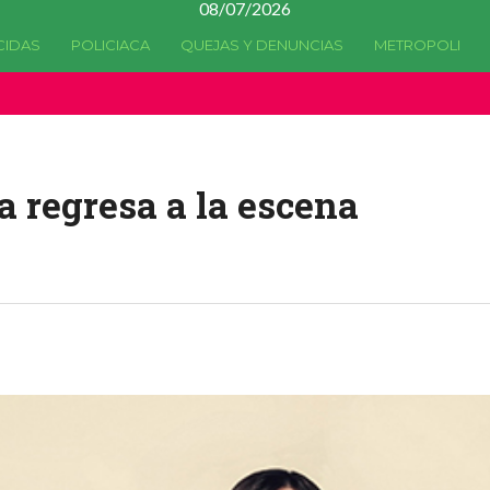
08/07/2026
CIDAS
POLICIACA
QUEJAS Y DENUNCIAS
METROPOLI
a quedado
obsoleta
desde la versión 4.5.0 y no hay alternativas 
 regresa a la escena