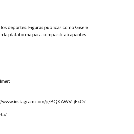
 los deportes. Figuras públicas como Gisele
on la plataforma para compartir atrapantes
lmer:
https://www.instagram.com/p/BQKAWVsjFxO/
xHa/