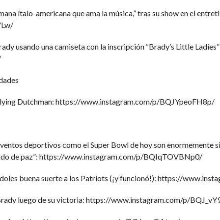
mana ítalo-americana que ama la música,” tras su show en el entre
VLw/
rady usando una camiseta con la inscripción “Brady’s Little Ladies” 
/
rdades
 Flying Dutchman: https://www.instagram.com/p/BQJYpeoFH8p/
entos deportivos como el Super Bowl de hoy son enormemente si
 mundo de paz”: https://www.instagram.com/p/BQIqTOVBNp0/
oles buena suerte a los Patriots (¡y funcionó!): https://www.
Brady luego de su victoria: https://www.instagram.com/p/BQJ_v