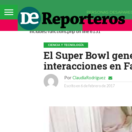
PERSONAS DESAPARE
Deprecated: La función comments_popup_script h
includes/functions.php on line 6131
CIENCIA Y TECNOLOGÍA
El Super Bowl gen
interacciones en 
Por
ClaudiaRodriguez
Escrito en
6 de febrero de 2017