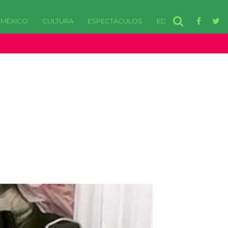
MÉXICO
CULTURA
ESPECTÁCULOS
EDOMEX
disponibles. in /var/www/html/wp-