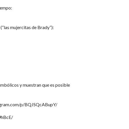
tiempo:
(“las mujercitas de Brady”):
mbólicos y muestran que es posible
instagram.com/p/BQJSQcABupY/
Y9hBcE/