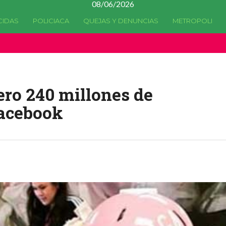
08/06/2026
CIDAS
POLICIACA
QUEJAS Y DENUNCIAS
METROPOLI
a quedado
obsoleta
desde la versión 4.5.0 y no hay alternativas 
ero 240 millones de
Facebook