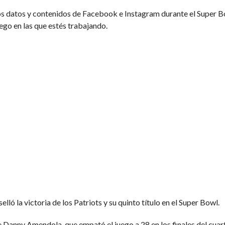
os datos y contenidos de Facebook e Instagram durante el Super Bo
uego en las que estés trabajando.
ó la victoria de los Patriots y su quinto título en el Super Bowl.
 Danny Amendola, que empató el juego a 28 en los finales del cuar