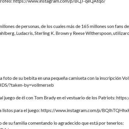
su trofeo: https://www.instagram.com/p/BQJ-qeQAtqo/
llones de personas, de los cuales más de 165 millones son fans de
lberg, Ludacris, Sterling K. Brown y Reese Witherspoon, utilizar
a foto de su bebita en una pequeña camiseta con la inscripción Vol
HDS/?taken-by=vollmerseb
 al juego de él con Tom Brady en el vestuario de los Patriots: 
ija listos para el juego: https://www.instagram.com/p/BQIhTQHh
o de su familia comentando lo agradecido que está por tenerlos: