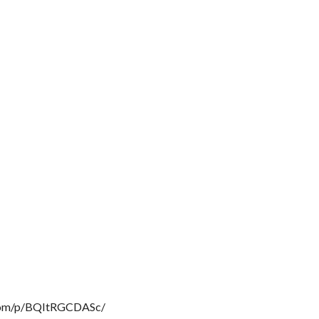
am.com/p/BQItRGCDASc/