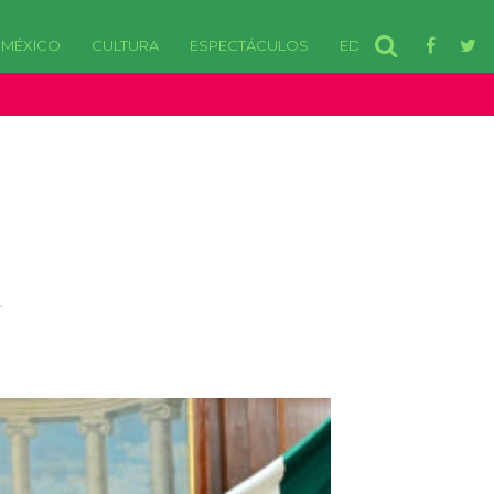
MÉXICO
CULTURA
ESPECTÁCULOS
EDOMEX
disponibles. in /var/www/html/wp-