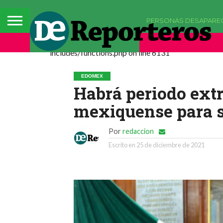
PERSONAS DESAPARE
Deprecated: La función comments_popup_script h
includes/functions.php on line 6131
EDOMEX
Habrá periodo ext
mexiquense para s
Por
redaccion
Escrito en
25 de diciembre de 2021