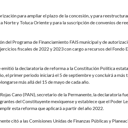
ización para ampliar el plazo de la concesión, y para reestructurar
ca Norte y Toluca Oriente y para la suscripción de convenios de r
ión del Programa de Financiamiento FAIS municipal y de autorizac
ejercicios fiscales de 2022 y 2023 con cargo a recursos del Fondo 
 emitió la declaratoria de reforma a la Constitución Política estata
ño, el primer periodo iniciará el 5 de septiembre y concluirá a más 
olongarse más allá del 15 de mayo de cada año.
ojas Cano (PAN), secretario de la Permanente, la declaratoria fue
rantes del Constituyente mexiquense y establece que el Poder Leg
mplir esta reforma que aplicará a partir del año 2022.
nente citó a las Comisiones Unidas de Finanzas Públicas y Planeaci