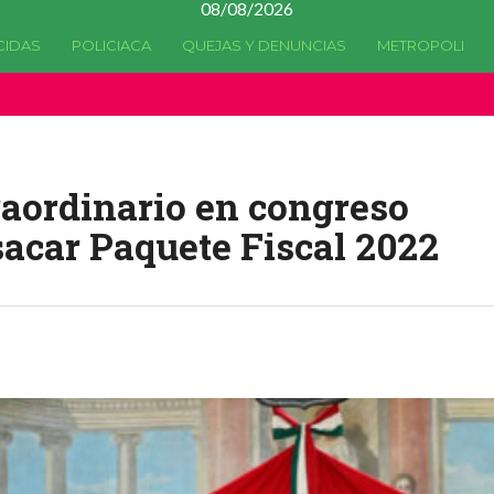
08/08/2026
CIDAS
POLICIACA
QUEJAS Y DENUNCIAS
METROPOLI
a quedado
obsoleta
desde la versión 4.5.0 y no hay alternativas 
raordinario en congreso
acar Paquete Fiscal 2022