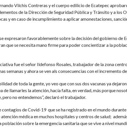
rnando Vilchis Contreras y el cuerpo edilicio de Ecatepec aprobaron
elementos de la Dirección de Seguridad Pública y Tránsito y a los Of
cas y en caso de incumplimiento a aplicar amonestaciones, sanción
 se expresaron favorablemente sobre la decisión del gobierno de E
ran que se necesita mano firme para poder concientizar a la pobl
iativa fue el señor Ildefonso Rosales, trabajador de la zona cent
imas semanas y ahora se ven als consecuencias con el incremento de
ilidad de toda la gente, yo veo que con sus dos vacunas ya dejaro
ea de llamarles la atención, hacía falta, en verdad, más porque nos
e, pero no entendemos”, declaró el trabajador.
contagios de Covid-19 que se ha registrado en el mundo durante la
atención médica en muchos hospitales y centros de salud; además,
a población sobre la emergencia sanitaria que se vive a nivel mundi