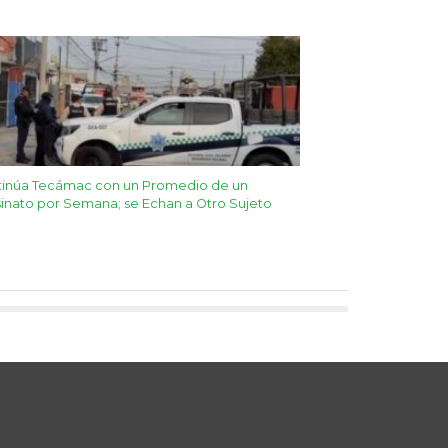
tinúa Tecámac con un Promedio de un
inato por Semana; se Echan a Otro Sujeto