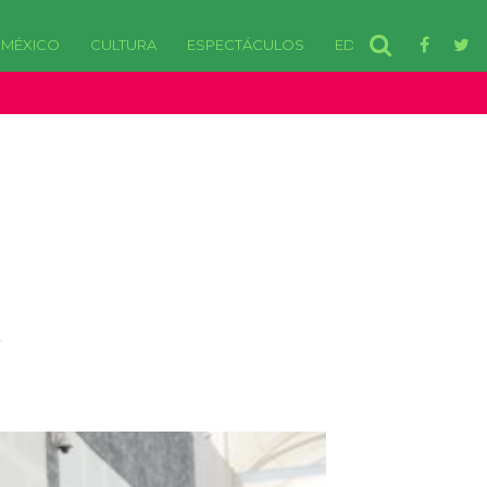
MÉXICO
CULTURA
ESPECTÁCULOS
EDOMEX
disponibles. in /var/www/html/wp-