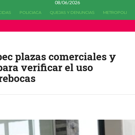
08/06/2026
CIDAS
POLICIACA
QUEJAS Y DENUNCIAS
METROPOLI
a quedado
obsoleta
desde la versión 4.5.0 y no hay alternativas 
pec plazas comerciales y
ara verificar el uso
brebocas