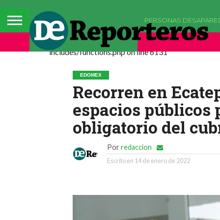
PERSONAS DESAPARE
Deprecated: La función comments_popup_script h
includes/functions.php on line 6131
EDOMEX
Recorren en Ecate
espacios públicos p
obligatorio del cu
Por
redaccion
Escrito en
14 de enero de 2022