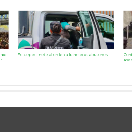
inio
Ecatepec mete al orden a franeleros abusones
Con
or
Ases