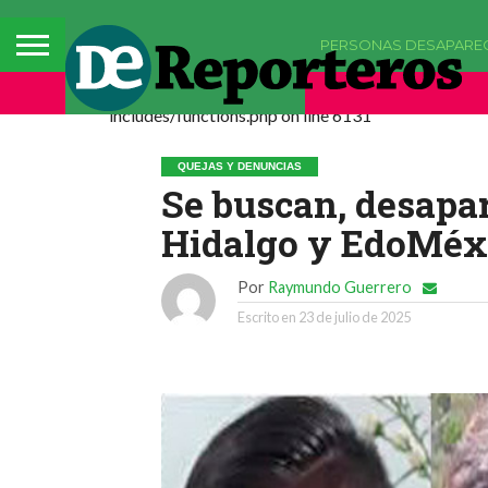
PERSONAS DESAPARE
Deprecated: La función comments_popup_script h
includes/functions.php on line 6131
QUEJAS Y DENUNCIAS
Se buscan, desapa
Hidalgo y EdoMéx
Por
Raymundo Guerrero
Escrito en
23 de julio de 2025