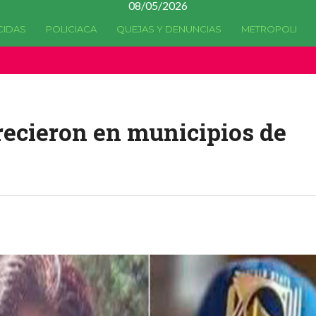
08/05/2026
CIDAS
POLICIACA
QUEJAS Y DENUNCIAS
METROPOLI
a quedado
obsoleta
desde la versión 4.5.0 y no hay alternativas 
recieron en municipios de