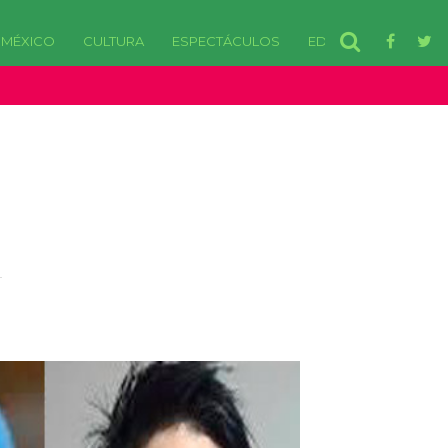
MÉXICO
CULTURA
ESPECTÁCULOS
EDOMEX
disponibles. in /var/www/html/wp-