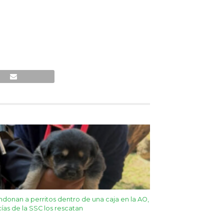
donan a perritos dentro de una caja en la AO,
cías de la SSC los rescatan