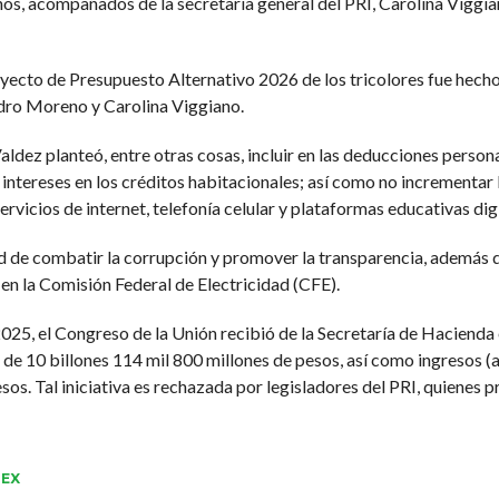
, acompañados de la secretaria general del PRI, Carolina Viggia
oyecto de Presupuesto Alternativo 2026 de los tricolores fue hecho
ndro Moreno y Carolina Viggiano.
Valdez planteó, entre otras cosas, incluir en las deducciones perso
intereses en los créditos habitacionales; así como no incrementar l
vicios de internet, telefonía celular y plataformas educativas digi
 de combatir la corrupción y promover la transparencia, además d
n la Comisión Federal de Electricidad (CFE).
025, el Congreso de la Unión recibió de la Secretaría de Hacien
de 10 billones 114 mil 800 millones de pesos, así como ingresos (
sos. Tal iniciativa es rechazada por legisladores del PRI, quienes
EX