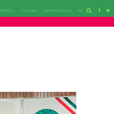
MÉXICO
CULTURA
ESPECTÁCULOS
EDOMEX
disponibles. in /var/www/html/wp-