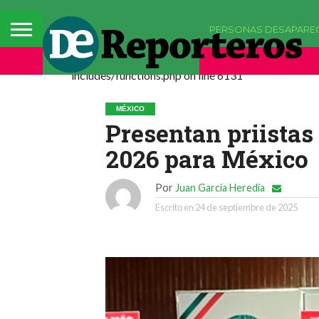
PERSONAS DESAPARE
Deprecated: La función comments_popup_script h
includes/functions.php on line 6131
MÉXICO
Presentan priistas
2026 para México
Por
Juan García Heredia
Escrito en
24 de septiembre de 2025