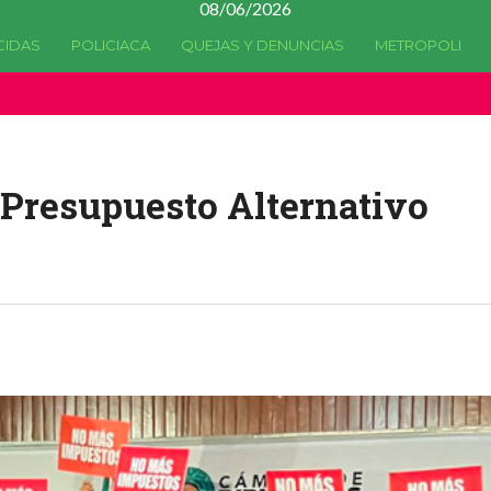
08/06/2026
CIDAS
POLICIACA
QUEJAS Y DENUNCIAS
METROPOLI
a quedado
obsoleta
desde la versión 4.5.0 y no hay alternativas 
 Presupuesto Alternativo