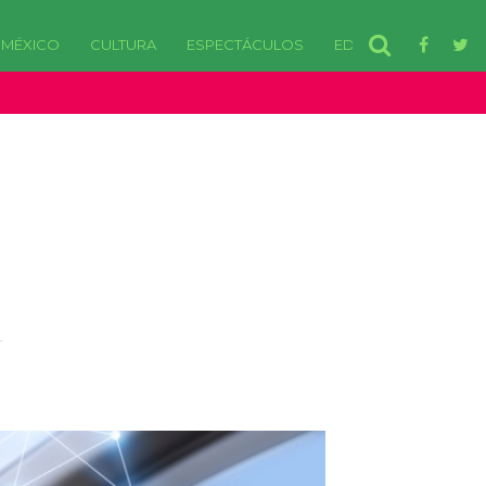
MÉXICO
CULTURA
ESPECTÁCULOS
EDOMEX
disponibles. in /var/www/html/wp-