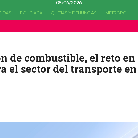
08/06/2026
CIDAS
POLICIACA
QUEJAS Y DENUNCIAS
METROPOLI
a quedado
obsoleta
desde la versión 4.5.0 y no hay alternativas 
n de combustible, el reto en
a el sector del transporte en