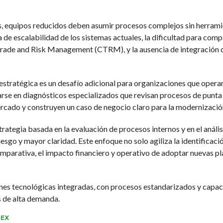
equipos reducidos deben asumir procesos complejos sin herramie
a de escalabilidad de los sistemas actuales, la dificultad para co
ade and Risk Management (CTRM), y la ausencia de integración 
 estratégica es un desafío adicional para organizaciones que operan 
e en diagnósticos especializados que revisan procesos de punta a 
rcado y construyen un caso de negocio claro para la modernizació
ategia basada en la evaluación de procesos internos y en el análi
go y mayor claridad. Este enfoque no solo agiliza la identificación
mparativa, el impacto financiero y operativo de adoptar nuevas p
nes tecnológicas integradas, con procesos estandarizados y capacid
os de alta demanda.
EX