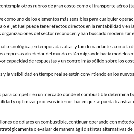
 contempla otros rubros de gran costo como el transporte aéreo (t
ave como uno de los elementos más sensibles para cualquier operaci
ina o el jet fuel puede tener efectos directos en la rentabilidad y 
s organizaciones del sector reconocen y han buscado modernizar e
onal tecnológica, en temporadas altas y tan demandantes como la de
chas empresas alrededor del mundo están migrando hacia modelos 
yor capacidad de respuestas y un control más sólido sobre los cost
 y la visibilidad en tiempo real se están convirtiendo en los nuevo
ito para competir en un mercado donde el combustible determina b
tilidad y optimizar procesos internos hacen que se pueda transita
llones de dólares en combustible, continuar operando con método
stratégicamente o evaluar de manera ágil distintas alternativas de