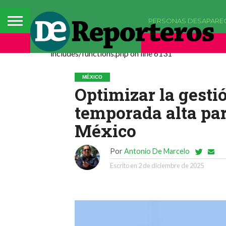
PERSONAS DESAPARE
Deprecated: La función comments_popup_script h
includes/functions.php on line 6131
MÉXICO
Optimizar la gestió
temporada alta par
México
Por
Antonio De Marcelo
Escrito en
2 de diciembre de 2025