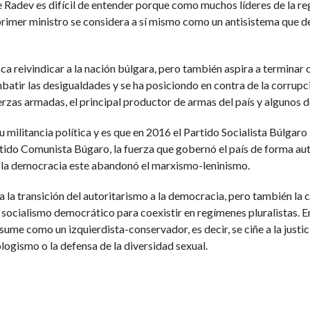
Radev es difícil de entender porque como muchos líderes de la regi
rimer ministro se considera a sí mismo como un antisistema que desa
a reivindicar a la nación búlgara, pero también aspira a terminar c
atir las desigualdades y se ha posiciondo en contra de la corrupc
rzas armadas, el principal productor de armas del país y algunos de
 militancia política y es que en 2016 el Partido Socialista Búlgaro
artido Comunista Búgaro, la fuerza que gobernó el país de forma au
a la democracia este abandonó el marxismo-leninismo.
 la transición del autoritarismo a la democracia, pero también la 
socialismo democrático para coexistir en regímenes pluralistas. En
me como un izquierdista-conservador, es decir, se ciñe a la justic
logismo o la defensa de la diversidad sexual.