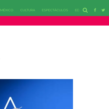
MÉXICO
CULTURA
ESPECTÁCULOS
EDOMEX
disponibles. in /var/www/html/wp-