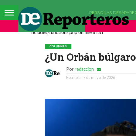
PERSONAS DESAPARE
Deprecated: La función comments_popup_script h
includes/functions.php on line 6131
COLUMNAS
¿Un Orbán búlgaro
Por
redaccion
Escrito en
7 de mayo de 2026