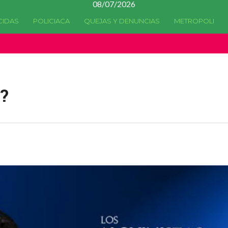
08/07/2026
CIDAS
POLICIACA
QUEJAS Y DENUNCIAS
METROPOLI
a quedado
obsoleta
desde la versión 4.5.0 y no hay alternativas 
?