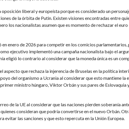
oposición liberal y europeísta porque es considerado un personaje 
ciones de la órbita de Putin. Existen visiones encontradas entre qui
pero los nacionalistas asumen que es momento de rechazar el euro
ió en enero de 2026 para competir en los comicios parlamentarios
Como ejecutivo implementó una campaña nacionalista bajo el argume
a eligió lo contrario al considerar que la moneda única es un comp
l aspecto que rechaza la injerencia de Bruselas en la política inter
apoyo del organismo a Ucrania al considerar que esto mantiene la e
x primer ministro húngaro, Viktor Orbán y sus pares de Eslovaquia
férreo de la UE al considerar que las naciones pierden soberanía an
 quienes consideran que podría convertirse en el nuevo Orbán. Otr
a evitar las sanciones y que esto repercuta en la Unión Europea.