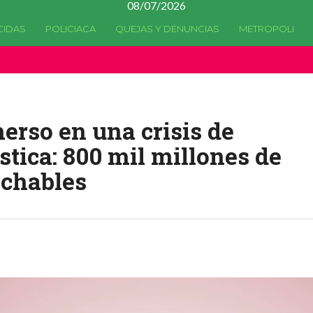
08/07/2026
CIDAS
POLICIACA
QUEJAS Y DENUNCIAS
METROPOLI
a quedado
obsoleta
desde la versión 4.5.0 y no hay alternativas 
merso en una crisis de
tica: 800 mil millones de
echables