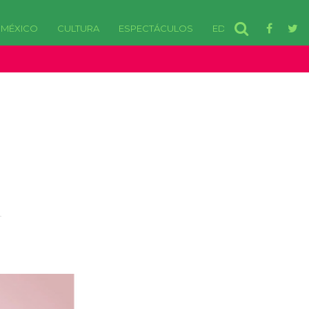
MÉXICO
CULTURA
ESPECTÁCULOS
EDOMEX
disponibles. in /var/www/html/wp-