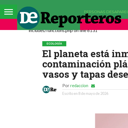
PERSONAS DESAPARE
Deprecated: La función comments_popup_script h
includes/functions.php on line 6131
ECOLOGÍA
El planeta está in
contaminación plás
vasos y tapas des
Por
redaccion
Escrito en
8 de mayo de 2026