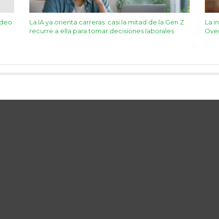
ideo
La IA ya orienta carreras: casi la mitad de la Gen Z
La i
recurre a ella para tomar decisiones laborales
Ove