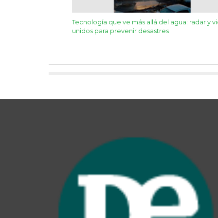
Tecnología que ve más allá del agua: radar y v
unidos para prevenir desastres