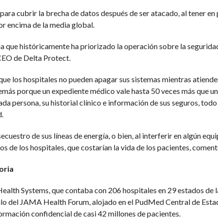
o para cubrir la brecha de datos después de ser atacado, al tener e
or encima de la media global.
ria que históricamente ha priorizado la operación sobre la segurid
CEO de Delta Protect.
que los hospitales no pueden apagar sus sistemas mientras atienden
demás porque un expediente médico vale hasta 50 veces más que una
a persona, su historial clínico e información de sus seguros, todo 
.
ecuestro de sus líneas de energía, o bien, al interferir en algún eq
s de los hospitales, que costarían la vida de los pacientes, comentó
toria
alth Systems, que contaba con 206 hospitales en 29 estados de la
ículo del JAMA Health Forum, alojado en el PudMed Central de Esta
ormación confidencial de casi 42 millones de pacientes.