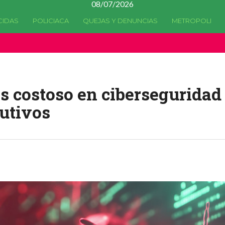
08/07/2026
CIDAS
POLICIACA
QUEJAS Y DENUNCIAS
METROPOLI
a quedado
obsoleta
desde la versión 4.5.0 y no hay alternativas 
ás costoso en ciberseguridad
utivos