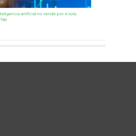
nteligencia artificial no vende por sí sola:
rlap