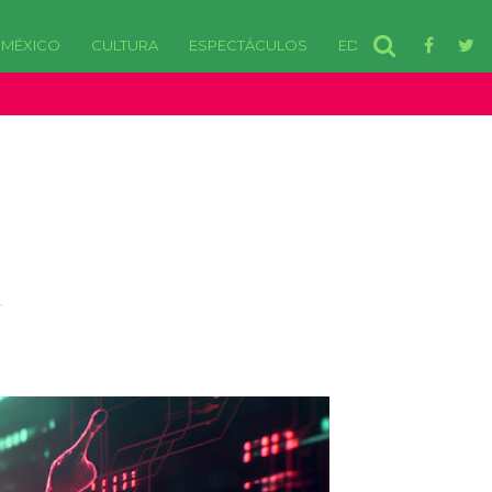
MÉXICO
CULTURA
ESPECTÁCULOS
EDOMEX
disponibles. in /var/www/html/wp-