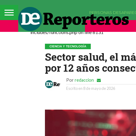
PERSONAS DESAPARE
Deprecated: La función comments_popup_script h
includes/functions.php on line 6131
CIENCIA Y TECNOLOGÍA
Sector salud, el m
por 12 años consec
Por
redaccion
Escrito en
8 de mayo de 2026