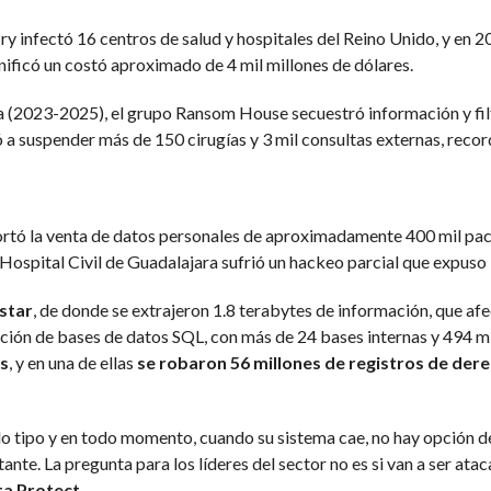
infectó 16 centros de salud y hospitales del Reino Unido, y en 20
nificó un costó aproximado de 4 mil millones de dólares.
na (2023-2025), el grupo Ransom House secuestró información y filt
ó a suspender más de 150 cirugías y 3 mil consultas externas, reco
rtó la venta de datos personales de aproximadamente 400 mil paci
l Hospital Civil de Guadalajara sufrió un hackeo parcial que expu
star
, de donde se extrajeron 1.8 terabytes de información, que af
racción de bases de datos SQL, con más de 24 bases internas y 494 m
es
, y en una de ellas
se robaron 56 millones de registros de der
o tipo y en todo momento, cuando su sistema cae, no hay opción de 
te. La pregunta para los líderes del sector no es si van a ser atacad
ta Protect
.