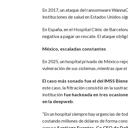
En 2017, un ataque del ransomware WannaCry 
instituciones de salud en Estados Unidos sig
En España, en el Hospital Clínic de Barcelo
negativa a pagar un rescate. El ataque oblig
México, escaladas constantes
En 2025, un hospital privado de México repo
vulneración de sus sistemas, mientras que e
El caso más sonado fue el del IMSS Biene
este caso, la filtración consistió en la sust
institución
fue hackeada en tres ocasion
en la deepweb
.
“En un hospital siempre hay urgencias de tod
costando millones de dólares de forma constan
expuso
Santiago Fuentes, Co CEO de Del