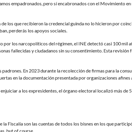
amos empadronados, pero sí encabronados con el Movimiento en re
a de los que recibieron la credencial guinda no lo hicieron por coinc
aban, perderás los apoyos sociales.
 por los narcopolíticos del régimen, el INE detectó casi 100 mil af
sonas fallecidas y ciudadanos sin su consentimiento. Esta revisión
los padrones. En 2023 durante la recolección de firmas para la cons
ertas en la documentación presentada por organizaciones afines a
 enjuiciar a los expresidentes, el órgano electoral localizó más de 
a Fiscalía son las cuentas de todos los bisnes en los que particip
s, but of course.