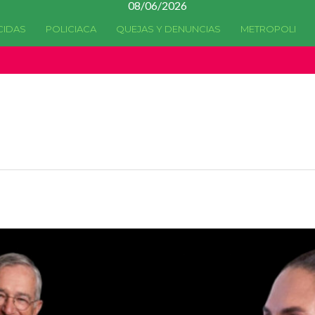
08/06/2026
CIDAS
POLICIACA
QUEJAS Y DENUNCIAS
METROPOLI
a quedado
obsoleta
desde la versión 4.5.0 y no hay alternativas 