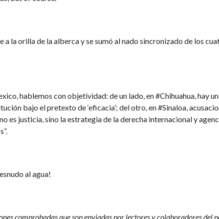
a la orilla de la alberca y se sumó al nado sincronizado de los cu
xico, hablemos con objetividad: de un lado, en #Chihuahua, hay un
ión bajo el pretexto de ‘eficacia’; del otro, en #Sinaloa, acusacio
es justicia, sino la estrategia de la derecha internacional y agen
s”.
desnudo al agua!
nes comprobadas que son enviadas por lectores y colaboradores del por