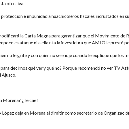
sta ofensiva.
 protección e impunidad a huachicoleros fiscales incrustados en su
, modificará la Carta Magna para garantizar que el Movimiento de
mpoco es ataque ni a ella ni a la investidura que AMLO le prestó po
uien no le grite y con quien no se enoje cuando le explique que lo
dia para decirnos qué ver y qué no? Porque recomendó no ver TV A
l Ajusco.
en Morena? ¿Te cae?
dy López deja en Morena al dimitir como secretario de Organizació