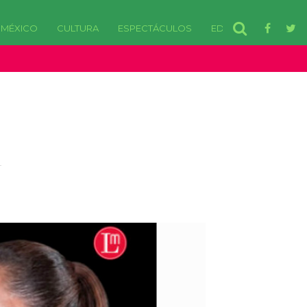
MÉXICO
CULTURA
ESPECTÁCULOS
EDOMEX
disponibles. in /var/www/html/wp-