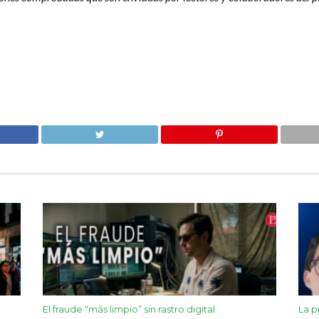
El fraude “más limpio” sin rastro digital
La p