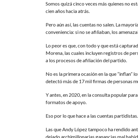
Somos quizá cinco veces más quienes no est
cien años hacia atrás.
Pero aún así, las cuentas no salen. La mayorí
conveniencia: si no se afiliaban, los amenaz
Lo peor es que, con todo y que está capturado
Morena, las cuales incluyen registros de per
a los procesos de afiliación del partido.
No es la primera ocasión en la que “inflan” 
detectó más de 17 mil firmas de personas mu
Y antes, en 2020, en la consulta popular para
formatos de apoyo.
Eso por lo que hace a las cuentas partidistas.
Las que Andy López tampoco ha rendido ante l
dejado archimillonarias ganancias mal habida