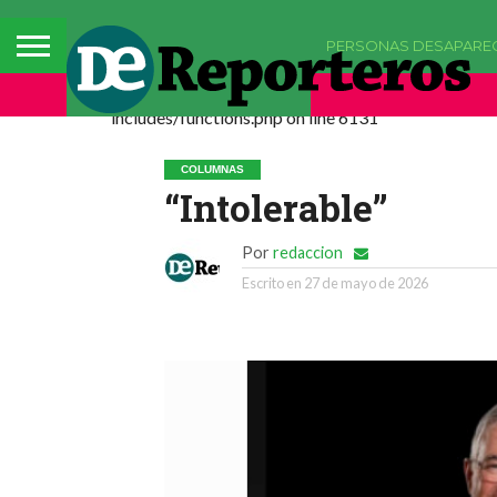
PERSONAS DESAPARE
Deprecated: La función comments_popup_script h
includes/functions.php on line 6131
COLUMNAS
“Intolerable”
Por
redaccion
Escrito en
27 de mayo de 2026