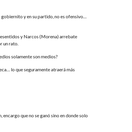
 gobiernito y en su partido, no es ofensivo…
 Resentidos y Narcos (Morena) arrebate
r un rato.
s medios solamente son medios?
zteca… lo que seguramente atraerá más
n, encargo que no se ganó sino en donde solo