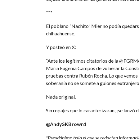
***
El poblano “Nachito” Mier no podía quedarse 
chihuahuense.
Y posteó en X:
“Ante los legítimos citatorios de la @FGRMe
María Eugenia Campos de vulnerar la Constituc
pruebas contra Rubén Rocha. Lo que vemos no 
soberanía no se somete a guiones extranjero
Nada original.
Sin ropajes que lo caracterizaran, ¡se lanzó 
@AndySKBrown1
*Pseudónimo bajo el que se redactan informacio