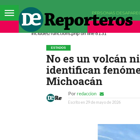
PERSONAS DESAPARE
Deprecated: La función comments_popup_script h
includes/functions.php on line 6131
ESTADOS
No es un volcán ni 
identifican fenóm
Michoacán
Por
redaccion
Escrito en
29 de mayo de 2026