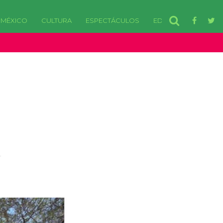
MÉXICO
CULTURA
ESPECTÁCULOS
EDOMEX
disponibles. in /var/www/html/wp-