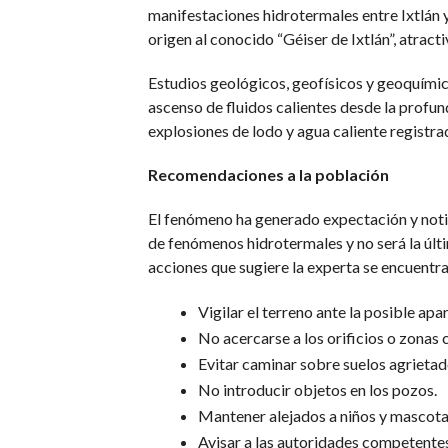
manifestaciones hidrotermales entre Ixtlán y
origen al conocido “Géiser de Ixtlán”, atrac
Estudios geológicos, geofísicos y geoquímic
ascenso de fluidos calientes desde la profun
explosiones de lodo y agua caliente registra
Recomendaciones a la población
El fenómeno ha generado expectación y notici
de fenómenos hidrotermales y no será la últi
acciones que sugiere la experta se encuentra
Vigilar el terreno ante la posible ap
No acercarse a los orificios o zonas 
Evitar caminar sobre suelos agrieta
No introducir objetos en los pozos.
Mantener alejados a niños y mascota
Avisar a las autoridades competentes