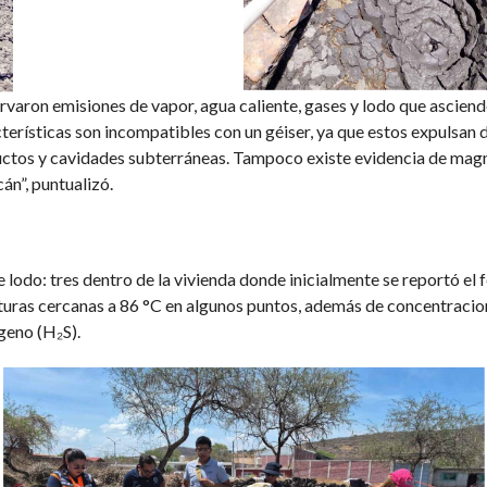
ervaron emisiones de vapor, agua caliente, gases y lodo que asciende
terísticas son incompatibles con un géiser, ya que estos expulsan 
ctos y cavidades subterráneas. Tampoco existe evidencia de magma
án”, puntualizó.
de lodo: tres dentro de la vivienda donde inicialmente se reportó e
turas cercanas a 86 °C en algunos puntos, además de concentraci
geno (H₂S).