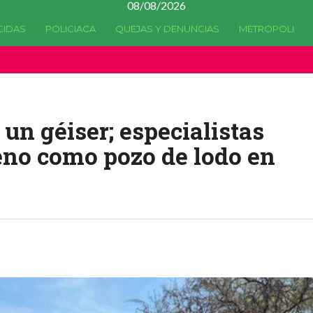
08/08/2026
CIDAS
POLICIACA
QUEJAS Y DENUNCIAS
METROPOLI
a quedado
obsoleta
desde la versión 4.5.0 y no hay alternativas 
un géiser; especialistas
eno como pozo de lodo en