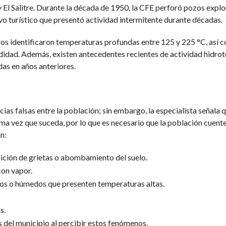
 El Salitre. Durante la década de 1950, la CFE perforó pozos explor
tivo turístico que presentó actividad intermitente durante décadas.
os identificaron temperaturas profundas entre 125 y 225 °C, así c
didad. Además, existen antecedentes recientes de actividad hidrote
das en años anteriores.
as falsas entre la población; sin embargo, la especialista señala q
ma vez que suceda, por lo que es necesario que la población cuente 
n:
arición de grietas o abombamiento del suelo.
con vapor.
dos o húmedos que presenten temperaturas altas.
s.
 del municipio al percibir estos fenómenos.