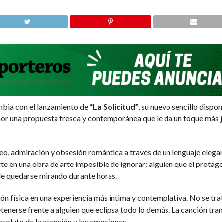
mbia con el lanzamiento de
“La Solicitud”
, su nuevo sencillo dispon
or una propuesta fresca y contemporánea que le da un toque más juv
seo, admiración y obsesión romántica a través de un lenguaje eleg
te en una obra de arte imposible de ignorar: alguien que el protag
 de quedarse mirando durante horas.
n física en una experiencia más íntima y contemplativa. No se tra
enerse frente a alguien que eclipsa todo lo demás. La canción tra
bsoluto de la atención y las emociones.