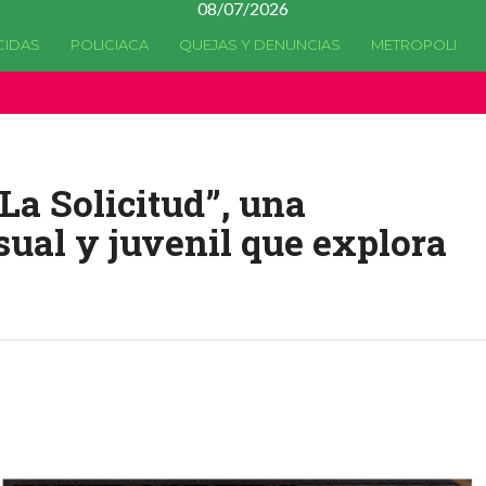
08/07/2026
CIDAS
POLICIACA
QUEJAS Y DENUNCIAS
METROPOLI
a quedado
obsoleta
desde la versión 4.5.0 y no hay alternativas 
a Solicitud”, una
ual y juvenil que explora