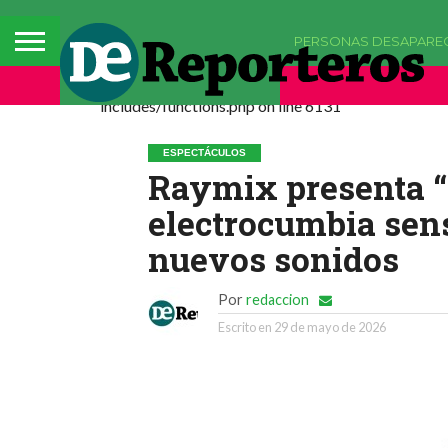
PERSONAS DESAPARE
Deprecated: La función comments_popup_script h
includes/functions.php on line 6131
ESPECTÁCULOS
Raymix presenta “L
electrocumbia sens
nuevos sonidos
Por
redaccion
Escrito en
29 de mayo de 2026