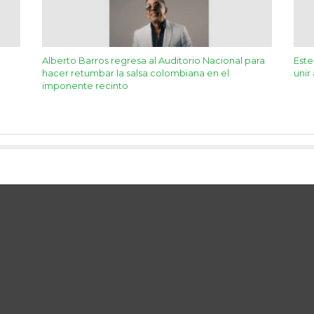
Alberto Barros regresa al Auditorio Nacional para
Este
hacer retumbar la salsa colombiana en el
unir
imponente recinto