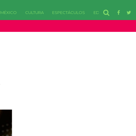
MÉXICO
CULTURA
ESPECTÁCULOS
EDOMEX
disponibles. in /var/www/html/wp-