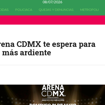
08/07/2026
CIDAS
POLICIACA
QUEJAS Y DENUNCIAS
METROPOLI
a quedado
obsoleta
desde la versión 4.5.0 y no hay alternativas 
rena CDMX te espera para
e más ardiente