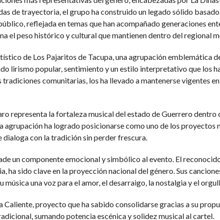
s de trayectoria, el grupo ha construido un legado sólido basado en 
público, reflejada en temas que han acompañado generaciones entera
ma el peso histórico y cultural que mantienen dentro del regional 
rtístico de Los Pajaritos de Tacupa, una agrupación emblemática d
do lirismo popular, sentimiento y un estilo interpretativo que los
tradiciones comunitarias, los ha llevado a mantenerse vigentes en 
ro representa la fortaleza musical del estado de Guerrero dentro 
 la agrupación ha logrado posicionarse como uno de los proyectos 
dialoga con la tradición sin perder frescura.
añade un componente emocional y simbólico al evento. El reconocido
cia, ha sido clave en la proyección nacional del género. Sus cancio
música una voz para el amor, el desarraigo, la nostalgia y el orgull
 Caliente, proyecto que ha sabido consolidarse gracias a su propues
adicional, sumando potencia escénica y solidez musical al cartel.