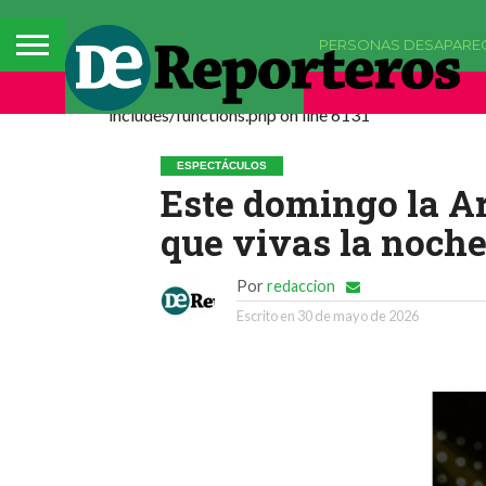
PERSONAS DESAPARE
Deprecated: La función comments_popup_script h
includes/functions.php on line 6131
ESPECTÁCULOS
Este domingo la A
que vivas la noch
Por
redaccion
Escrito en
30 de mayo de 2026