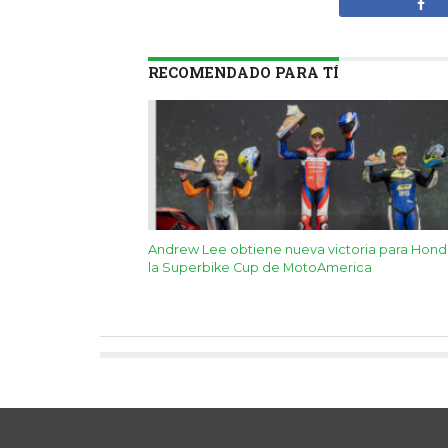
RECOMENDADO PARA TÍ
Andrew Lee obtiene nueva victoria para Hond
la Superbike Cup de MotoAmerica