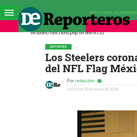
PERSONAS DESAPARE
Deprecated: La función comments_popup_script h
includes/functions.php on line 6131
DEPORTES
Los Steelers coro
del NFL Flag Méxi
Por
redaccion
Escrito en
30 de mayo de 2026