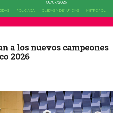
08/07/2026
CIDAS
POLICIACA
QUEJAS Y DENUNCIAS
METROPOLI
a quedado
obsoleta
desde la versión 4.5.0 y no hay alternativas 
nan a los nuevos campeones
co 2026