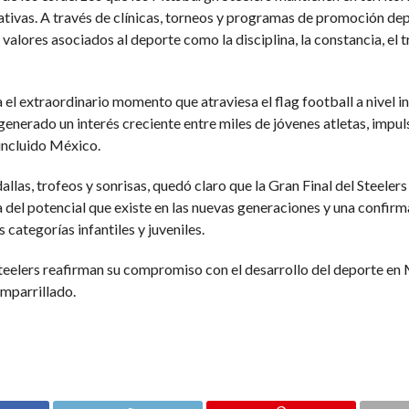
tivas. A través de clínicas, torneos y programas de promoción depo
valores asociados al deporte como la disciplina, la constancia, el t
el extraordinario momento que atraviesa el flag football a nivel in
nerado un interés creciente entre miles de jóvenes atletas, impul
 incluido México.
medallas, trofeos y sonrisas, quedó claro que la Gran Final del Ste
del potencial que existe en las nuevas generaciones y una confirm
ategorías infantiles y juveniles.
 Steelers reafirman su compromiso con el desarrollo del deporte en 
emparrillado.