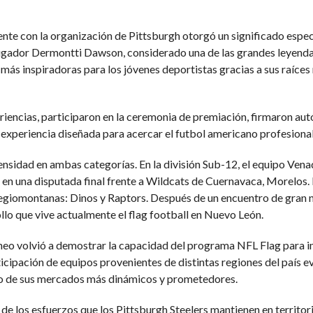
nte con la organización de Pittsburgh otorgó un significado especia
jugador Dermontti Dawson, considerado una de las grandes leyendas
 más inspiradoras para los jóvenes deportistas gracias a sus raíces
riencias, participaron en la ceremonia de premiación, firmaron aut
 experiencia diseñada para acercar el futbol americano profesional
nsidad en ambas categorías. En la división Sub-12, el equipo Venad
n una disputada final frente a Wildcats de Cuernavaca, Morelos. Po
 regiomontanas: Dinos y Raptors. Después de un encuentro de gran
llo que vive actualmente el flag football en Nuevo León.
orneo volvió a demostrar la capacidad del programa NFL Flag para i
rticipación de equipos provenientes de distintas regiones del país 
o de sus mercados más dinámicos y prometedores.
de los esfuerzos que los Pittsburgh Steelers mantienen en territor