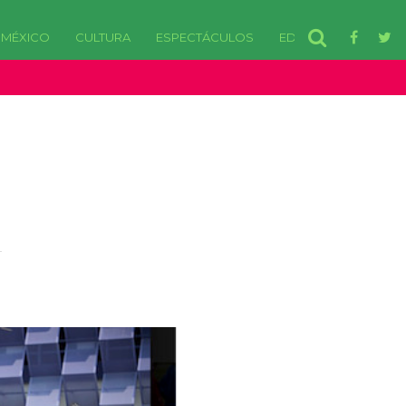
MÉXICO
CULTURA
ESPECTÁCULOS
EDOMEX
disponibles. in /var/www/html/wp-