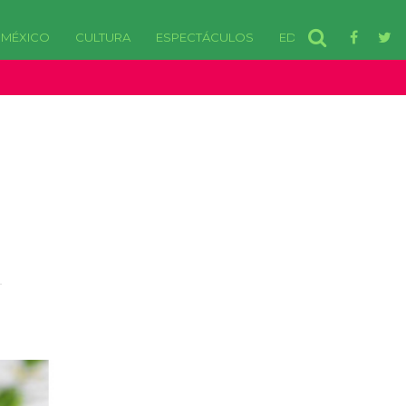
MÉXICO
CULTURA
ESPECTÁCULOS
EDOMEX
disponibles. in /var/www/html/wp-