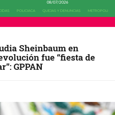
08/07/2026
CIDAS
POLICIACA
QUEJAS Y DENUNCIAS
METROPOLI
a quedado
obsoleta
desde la versión 4.5.0 y no hay alternativas 
audia Sheinbaum en
volución fue “fiesta de
tar”: GPPAN