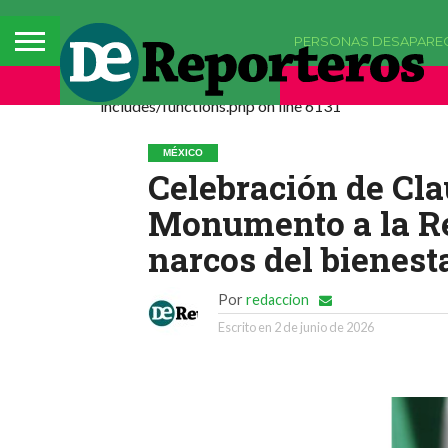
PERSONAS DESAPARE
Deprecated: La función comments_popup_script h
includes/functions.php on line 6131
MÉXICO
Celebración de Cl
Monumento a la Re
narcos del bienes
Por
redaccion
Escrito en
2 de junio de 2026