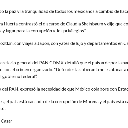
ndo la paz y la tranquilidad de todos los mexicanos a cambio de hac
 Huerta contrastó el discurso de Claudia Sheinbaum y dijo que con 
y lugar para la corrupción y los privilegios”.
oztlán, con viajes a Japón, con yates de lujo y departamentos en
retario general del PAN CDMX, detalló que el país arde por la n
o con el crimen organizado. “Defender la soberanía no es atacar 
l gobierno federal”.
o del PAN, expresó la necesidad de que México colabore con Estad
es, el país está cansado de la corrupción de Morena y el país está 
tó.
g Casar