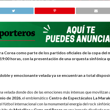
ra Corea como parte de los partidos oficiales de la copa del
s 19:00 horas, con la presentación de una orquesta sinfónica 
oble y emocionante velada ya se encuentran a total disposic
na velada donde dos de las emociones más intensas que movilizan 
unio de 2026
, el emblemático
Centro de Espectáculos La Mara
l fútbol internacional con la monumental energía del rock sinfónico
s hits de
Metallica
y
Guns and Roses
en una jornada diseñada par