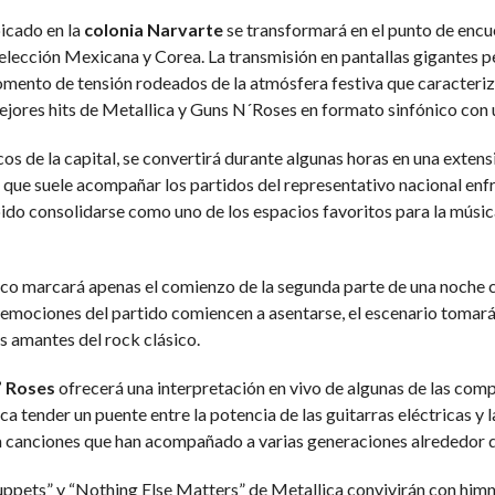
bicado en la
colonia Narvarte
se transformará en el punto de encu
Selección Mexicana y Corea. La transmisión en pantallas gigantes p
mento de tensión rodeados de la atmósfera festiva que caracteriz
jores hits de Metallica y Guns N´Roses en formato sinfónico con 
 de la capital, se convertirá durante algunas horas en una extensión
que suele acompañar los partidos del representativo nacional enf
bido consolidarse como uno de los espacios favoritos para la músic
stico marcará apenas el comienzo de la segunda parte de una noche 
 emociones del partido comiencen a asentarse, el escenario tomar
 amantes del rock clásico.
’ Roses
ofrecerá una interpretación en vivo de algunas de las compo
a tender un puente entre la potencia de las guitarras eléctricas y l
 canciones que han acompañado a varias generaciones alrededor 
ppets” y “Nothing Else Matters” de Metallica convivirán con him