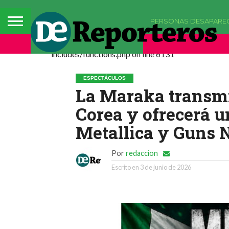
PERSONAS DESAPARE
Deprecated: La función comments_popup_script h
includes/functions.php on line 6131
ESPECTÁCULOS
La Maraka transmi
Corea y ofrecerá 
Metallica y Guns 
Por
redaccion
Escrito en
3 de junio de 2026