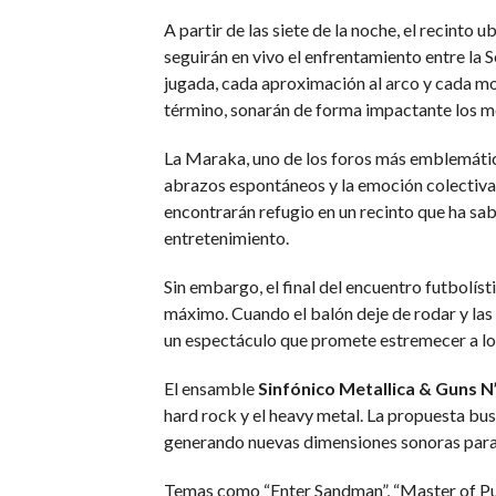
A partir de las siete de la noche, el recinto u
seguirán en vivo el enfrentamiento entre la 
jugada, cada aproximación al arco y cada mo
término, sonarán de forma impactante los me
La Maraka, uno de los foros más emblemáticos
abrazos espontáneos y la emoción colectiva 
encontrarán refugio en un recinto que ha sa
entretenimiento.
Sin embargo, el final del encuentro futbolí
máximo. Cuando el balón deje de rodar y las
un espectáculo que promete estremecer a los
El ensamble
Sinfónico Metallica & Guns N
hard rock y el heavy metal. La propuesta busc
generando nuevas dimensiones sonoras para
Temas como “Enter Sandman”, “Master of Pu