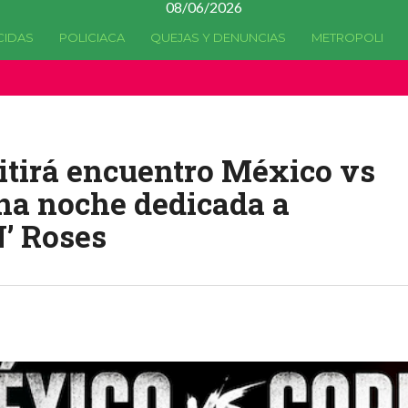
08/06/2026
CIDAS
POLICIACA
QUEJAS Y DENUNCIAS
METROPOLI
a quedado
obsoleta
desde la versión 4.5.0 y no hay alternativas 
tirá encuentro México vs
una noche dedicada a
N’ Roses