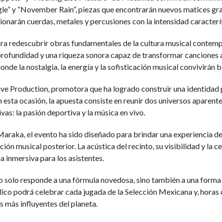
le” y “November Rain”, piezas que encontrarán nuevos matices grac
onarán cuerdas, metales y percusiones con la intensidad caracterís
ra redescubrir obras fundamentales de la cultura musical contempo
profundidad y una riqueza sonora capaz de transformar canciones
de la nostalgia, la energía y la sofisticación musical convivirán 
ve Production, promotora que ha logrado construir una identidad 
En esta ocasión, la apuesta consiste en reunir dos universos aparen
s: la pasión deportiva y la música en vivo.
araka, el evento ha sido diseñado para brindar una experiencia de 
ón musical posterior. La acústica del recinto, su visibilidad y la 
 inmersiva para los asistentes.
o solo responde a una fórmula novedosa, sino también a una forma 
co podrá celebrar cada jugada de la Selección Mexicana y, horas 
s más influyentes del planeta.