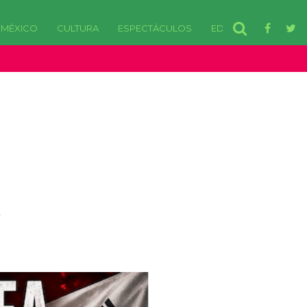
MÉXICO
CULTURA
ESPECTÁCULOS
EDOMEX
disponibles. in /var/www/html/wp-