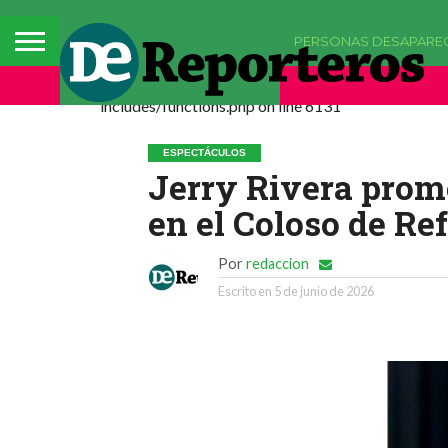
PERSONAS DESAPARE
Deprecated: La función comments_popup_script h
includes/functions.php on line 6131
ESPECTÁCULOS
Jerry Rivera prom
en el Coloso de R
Por
redaccion
Escrito en
5 de junio de 2026