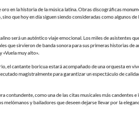
 de oro en la historia de la música latina. Obras discográficas mo
 sino que hoy en día siguen siendo consideradas como algunos de 
talino será un auténtico viaje emocional. Los miles de asistentes qu
ales que sirvieron de banda sonora para sus primeras historias de
y «Vuela muy alto».
orio, el cantante boricua estará acompañado de una orquesta en viv
ejecutado magistralmente para garantizar un espectáculo de calidad i
nera contundente, como una de las citas musicales más candentes e i
os melómanos y bailadores que deseen dejarse llevar por la eleganc