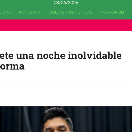
08/06/2026
CIDAS
POLICIACA
QUEJAS Y DENUNCIAS
METROPOLI
a quedado
obsoleta
desde la versión 4.5.0 y no hay alternativas 
ete una noche inolvidable
eforma