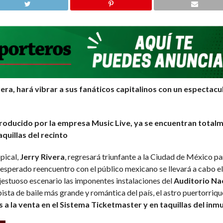
ivera, hará vibrar a sus fanáticos capitalinos con un especta
oducido por la empresa Music Live, ya se encuentran totalme
quillas del recinto
opical,
Jerry Rivera
, regresará triunfante a la Ciudad de México p
e esperado reencuentro con el público mexicano se llevará a cabo 
estuoso escenario las imponentes instalaciones del
Auditorio Na
pista de baile más grande y romántica del país, el astro puertorri
 a la venta en el Sistema Ticketmaster y en taquillas del inm