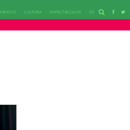
MÉXICO
CULTURA
ESPECTÁCULOS
EDOMEX
disponibles. in /var/www/html/wp-