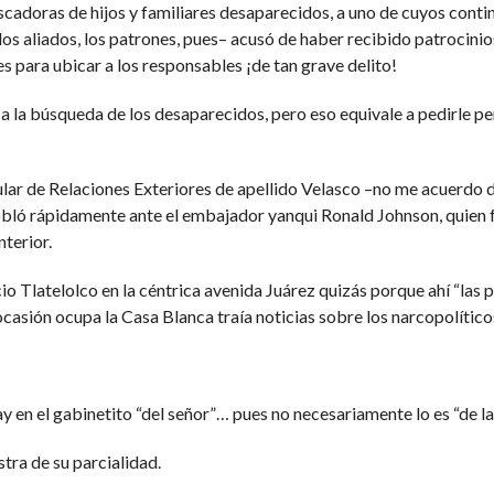
cadoras de hijos y familiares desaparecidos, a uno de cuyos contin
os aliados, los patrones, pues– acusó de haber recibido patrocini
s para ubicar a los responsables ¡de tan grave delito!
a la búsqueda de los desaparecidos, pero eso equivale a pedirle pe
titular de Relaciones Exteriores de apellido Velasco –no me acuer
ó rápidamente ante el embajador yanqui Ronald Johnson, quien fue
nterior.
cio Tlatelolco en la céntrica avenida Juárez quizás porque ahí “las
casión ocupa la Casa Blanca traía noticias sobre los narcopolític
 en el gabinetito “del señor”… pues no necesariamente lo es “de la
tra de su parcialidad.