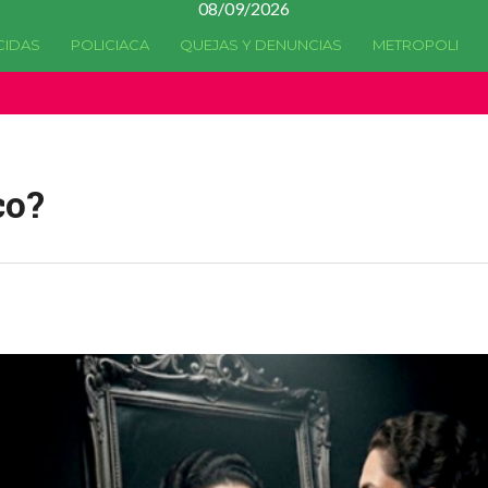
08/09/2026
CIDAS
POLICIACA
QUEJAS Y DENUNCIAS
METROPOLI
a quedado
obsoleta
desde la versión 4.5.0 y no hay alternativas 
co?