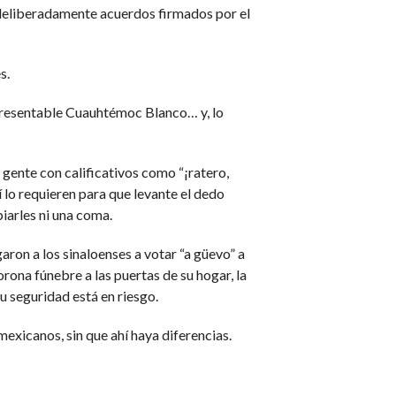
o deliberadamente acuerdos firmados por el
s.
impresentable Cuauhtémoc Blanco… y, lo
a gente con calificativos como “¡ratero,
 lo requieren para que levante el dedo
iarles ni una coma.
aron a los sinaloenses a votar “a güevo” a
ona fúnebre a las puertas de su hogar, la
u seguridad está en riesgo.
exicanos, sin que ahí haya diferencias.