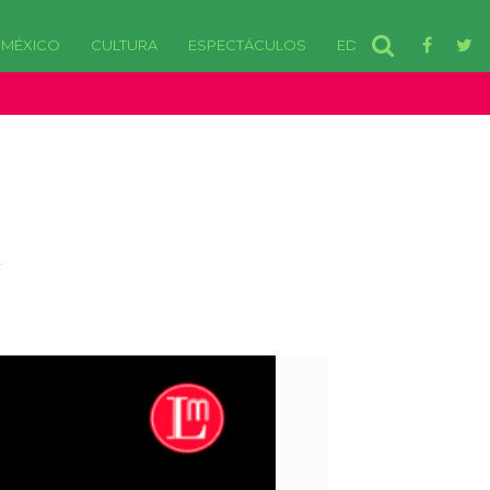
MÉXICO
CULTURA
ESPECTÁCULOS
EDOMEX
disponibles. in /var/www/html/wp-