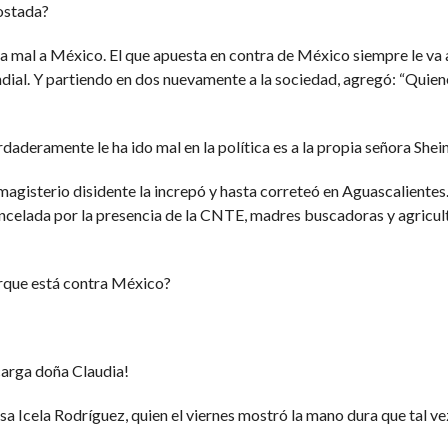
ostada?
 mal a México. El que apuesta en contra de México siempre le va a ir 
Mundial. Y partiendo en dos nuevamente a la sociedad, agregó: “Quie
aderamente le ha ido mal en la política es a la propia señora Shein
 magisterio disidente la increpó y hasta correteó en Aguascalientes
ncelada por la presencia de la CNTE, madres buscadoras y agricul
orque está contra México?
carga doña Claudia!
a Icela Rodríguez, quien el viernes mostró la mano dura que tal vez