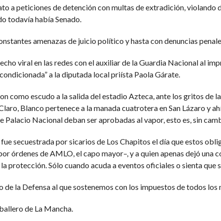
acato a peticiones de detención con multas de extradición, violand
do todavía había Senado.
onstantes amenazas de juicio político y hasta con denuncias penale
cho viral en las redes con el auxiliar de la Guardia Nacional al 
ondicionada” a la diputada local priísta Paola Gárate.
ron como escudo a la salida del estadio Azteca, ante los gritos de l
 Claro, Blanco pertenece a la manada cuatrotera en San Lázaro y ahí
e Palacio Nacional deban ser aprobadas al vapor, esto es, sin camb
 fue secuestrada por sicarios de Los Chapitos el día que estos oblig
or órdenes de AMLO, el capo mayor–, y a quien apenas dejó una cor
la protección. Sólo cuando acuda a eventos oficiales o sienta que s
o de la Defensa al que sostenemos con los impuestos de todos los m
aballero de La Mancha.