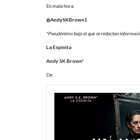
En mala hora.
@AndySKBrown1
*Pseudónimo bajo el que se redactan informacio
La Espinita
Andy SK Brown*
De