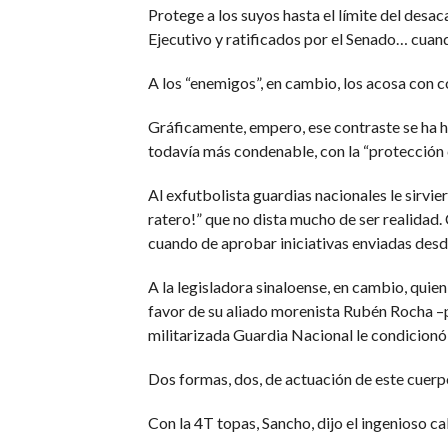
Protege a los suyos hasta el límite del des
Ejecutivo y ratificados por el Senado… cuan
A los “enemigos”, en cambio, los acosa con c
Gráficamente, empero, ese contraste se ha he
todavía más condenable, con la “protección c
Al exfutbolista guardias nacionales le sirvie
ratero!” que no dista mucho de ser realidad.
cuando de aprobar iniciativas enviadas desd
A la legisladora sinaloense, en cambio, quien
favor de su aliado morenista Rubén Rocha –p
militarizada Guardia Nacional le condicionó 
Dos formas, dos, de actuación de este cuerp
Con la 4T topas, Sancho, dijo el ingenioso c