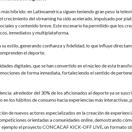
s híbrido: en Latinoamérica siguen teniendo gran peso la televisi
 el crecimiento del streaming ha sido acelerado, impulsado por p
ociales y contenido breve. Este escenario ha permitido que los cr
cos, inmediatos y multiplataforma.
u estilo, generando confianza y fidelidad, lo que influye direct
 comprenden el deporte.
idades digitales, que se han convertido en el núcleo de esta transf
emociones de forma inmediata, fortaleciendo el sentido de pertenen
encia: alrededor del 30% de los aficionados al deporte ya se suscr
io en los hábitos de consumo hacia experiencias más interactivas,
ción de nuevos actores especializados en la creación de experienc
competiciones orientadas a comunidades online, demostrando cómo
or ejemplo el proyecto CONCACAF KICK-OFF LIVE, un formato str