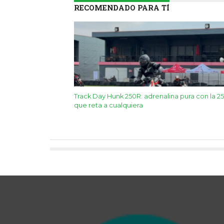
RECOMENDADO PARA TÍ
Track Day Hunk 250R: adrenalina pura con la 2
que reta a cualquiera