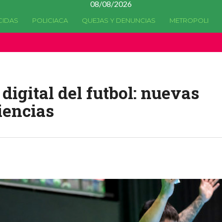
08/08/2026
CIDAS
POLICIACA
QUEJAS Y DENUNCIAS
METROPOLI
a quedado
obsoleta
desde la versión 4.5.0 y no hay alternativas 
digital del futbol: nuevas
iencias