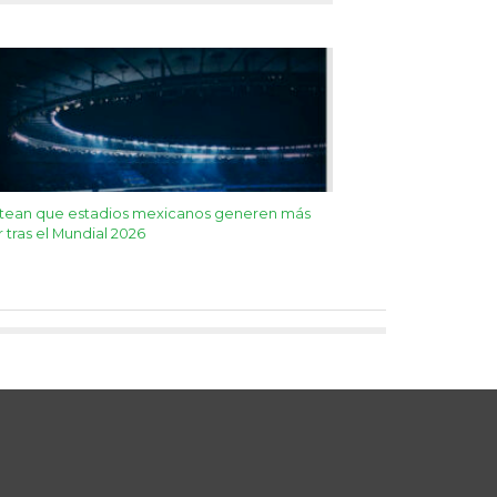
ntean que estadios mexicanos generen más
r tras el Mundial 2026