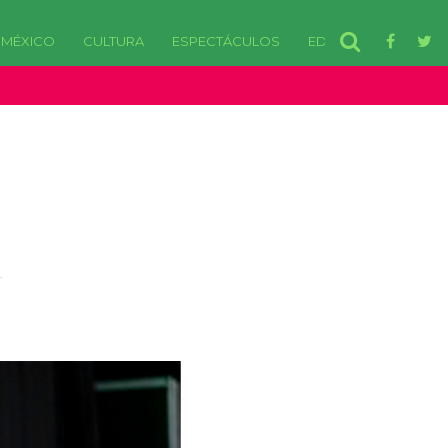
MÉXICO
CULTURA
ESPECTÁCULOS
EDOMEX
disponibles. in /var/www/html/wp-